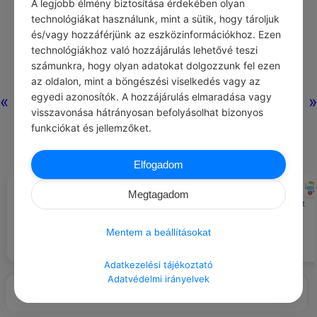
A legjobb élmény biztosítása érdekében olyan
technológiákat használunk, mint a sütik, hogy tároljuk
és/vagy hozzáférjünk az eszközinformációkhoz. Ezen
Nincs még hozzászólás.
technológiákhoz való hozzájárulás lehetővé teszi
számunkra, hogy olyan adatokat dolgozzunk fel ezen
az oldalon, mint a böngészési viselkedés vagy az
egyedi azonosítók. A hozzájárulás elmaradása vagy
«
»
visszavonása hátrányosan befolyásolhat bizonyos
funkciókat és jellemzőket.
Elfogadom
TERÉZ ANYA
CHATGPT
#IDÉZETEK SZERETET
#EZT BESZÉLIK…
Megtagadom
A világ hideg és érzéketlen, mert
Nagy dolgokat tenni nem tudunk,
minden a pénzről szól.
csak kicsiket, nagy szeretettel.
Mentem a beállításokat
Adatkezelési tájékoztató
Adatvédelmi irányelvek