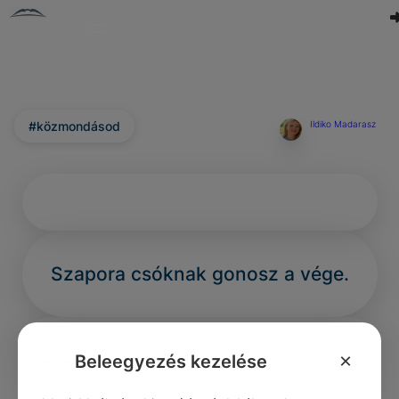
#közmondásod
Ildiko Madarasz
Szapora csóknak gonosz a vége.
×
Beleegyezés kezelése
0
0
0
325