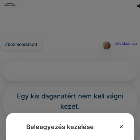
#közmondásod
Ildiko Madarasz
Egy kis daganatért nem kell vágni
kezet.
×
Beleegyezés kezelése