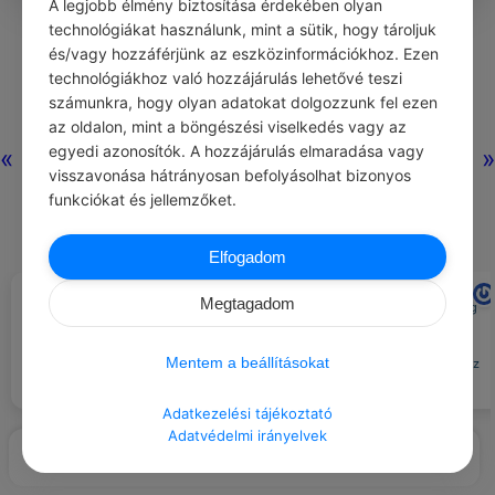
A legjobb élmény biztosítása érdekében olyan
0
0
0
270
technológiákat használunk, mint a sütik, hogy tároljuk
és/vagy hozzáférjünk az eszközinformációkhoz. Ezen
technológiákhoz való hozzájárulás lehetővé teszi
Nincs még hozzászólás.
számunkra, hogy olyan adatokat dolgozzunk fel ezen
az oldalon, mint a böngészési viselkedés vagy az
egyedi azonosítók. A hozzájárulás elmaradása vagy
«
»
visszavonása hátrányosan befolyásolhat bizonyos
funkciókat és jellemzőket.
Elfogadom
CHATGPT
ARA RAUCH
#JÓ TANÁCS
#IDÉZETEK EMBEREK
Megtagadom
Ha az ember nem futamodik meg
Tanulj meg a türelmet legyen
a helyzet elől, hanem nekimegy
türelmes a hozzáállásod az élet
elszántan, mint a faltörő kos,
dolgaihoz.
Mentem a beállításokat
akkor a helyzet futamodik meg az
ember elől.
Adatkezelési tájékoztató
Adatvédelmi irányelvek