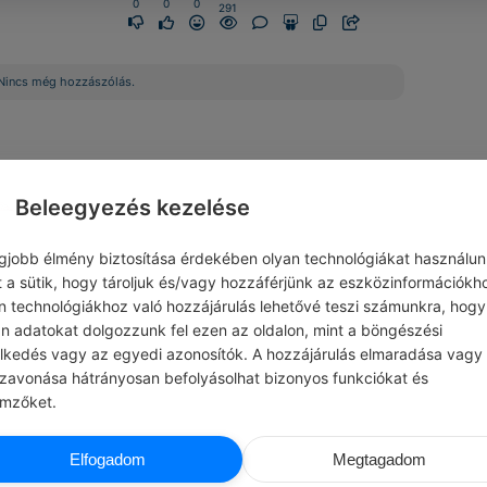
0
0
0
291
Nincs még hozzászólás.
Beleegyezés kezelése
egjobb élmény biztosítása érdekében olyan technológiákat használun
t a sütik, hogy tároljuk és/vagy hozzáférjünk az eszközinformációkh
n technológiákhoz való hozzájárulás lehetővé teszi számunkra, hogy
an adatokat dolgozzunk fel ezen az oldalon, mint a böngészési
elkedés vagy az egyedi azonosítók. A hozzájárulás elmaradása vagy
szavonása hátrányosan befolyásolhat bizonyos funkciókat és
emzőket.
ALBERT EINSTEIN
NORA ROBER
Elfogadom
Megtagadom
K SZERETET
#IDÉZETEK PÉNZ