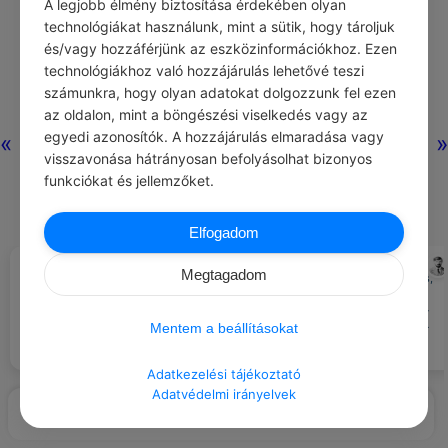
A legjobb élmény biztosítása érdekében olyan
Nincs még hozzászólás.
technológiákat használunk, mint a sütik, hogy tároljuk
és/vagy hozzáférjünk az eszközinformációkhoz. Ezen
technológiákhoz való hozzájárulás lehetővé teszi
számunkra, hogy olyan adatokat dolgozzunk fel ezen
az oldalon, mint a böngészési viselkedés vagy az
egyedi azonosítók. A hozzájárulás elmaradása vagy
«
»
visszavonása hátrányosan befolyásolhat bizonyos
funkciókat és jellemzőket.
Elfogadom
PAULO COELHO
DAVID HERBERT RICHARDS LAWRENCE
#IDÉZETEK ÉLET
#IDÉZETEK NŐK
Megtagadom
A harcos számára nem létezik
Ha egy asszonynak egyebe sincs,
jobb és rosszabb: tudja, hogy
csak a makulátlan hírneve, az
mindenkiben megvannak azok a
bizony olyan sovány kóró, hogy
Mentem a beállításokat
képességek, amelyekre szüksége
éhen döglene mellette a szamár
van a maga egyéni élete során.
is.
Adatkezelési tájékoztató
Adatvédelmi irányelvek