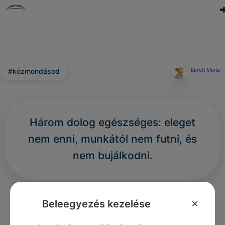
#közmondásod
Baroti Maria
Három dolog egészséges: eleget
nem enni, munkától nem futni, és
nem bujálkodni.
0
0
0
325
×
Beleegyezés kezelése
Nincs még hozzászólás.