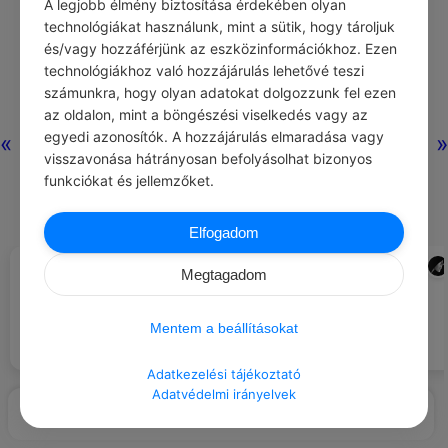
A legjobb élmény biztosítása érdekében olyan
technológiákat használunk, mint a sütik, hogy tároljuk
és/vagy hozzáférjünk az eszközinformációkhoz. Ezen
technológiákhoz való hozzájárulás lehetővé teszi
számunkra, hogy olyan adatokat dolgozzunk fel ezen
az oldalon, mint a böngészési viselkedés vagy az
egyedi azonosítók. A hozzájárulás elmaradása vagy
«
»
visszavonása hátrányosan befolyásolhat bizonyos
funkciókat és jellemzőket.
Elfogadom
MARK TWAIN
ADMIN
#IDÉZETEK MOTIVÁCIÓ
#LÉGY HÁLÁS …
Maga a vágy, hogy felfedezzünk
Megtagadom
valamit – még akkor is, ha nem
sikerül -, éppen olyan érdekes,
a képességedért, hogy valami
vagy talán érdekesebb, mint a
újat megtanulhatsz.
Mentem a beállításokat
feladatot eredményesen
megoldani.
Adatkezelési tájékoztató
Adatvédelmi irányelvek