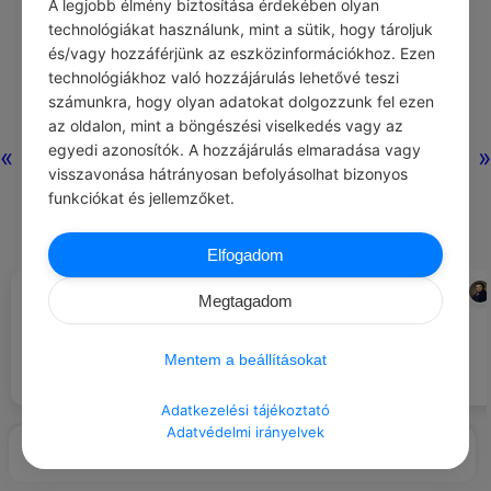
A legjobb élmény biztosítása érdekében olyan
technológiákat használunk, mint a sütik, hogy tároljuk
és/vagy hozzáférjünk az eszközinformációkhoz. Ezen
Nincs még hozzászólás.
technológiákhoz való hozzájárulás lehetővé teszi
számunkra, hogy olyan adatokat dolgozzunk fel ezen
az oldalon, mint a böngészési viselkedés vagy az
egyedi azonosítók. A hozzájárulás elmaradása vagy
«
»
visszavonása hátrányosan befolyásolhat bizonyos
funkciókat és jellemzőket.
Elfogadom
CHATGPT
STENDHAL
#LÉGY HÁLÁS …
#IDÉZETEK MAGÁNY
Megtagadom
A jó társaságért, amely örömet
A magányban mindenre szert
hoz a mindennapokba.
tehetünk, csak jellemre nem.
Mentem a beállításokat
Adatkezelési tájékoztató
Adatvédelmi irányelvek