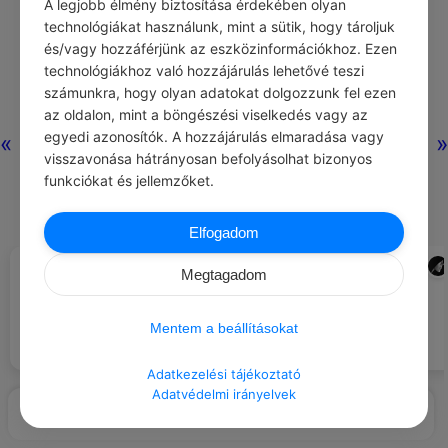
A legjobb élmény biztosítása érdekében olyan
technológiákat használunk, mint a sütik, hogy tároljuk
és/vagy hozzáférjünk az eszközinformációkhoz. Ezen
Nincs még
technológiákhoz való hozzájárulás lehetővé teszi
hozzászólás.
számunkra, hogy olyan adatokat dolgozzunk fel ezen
az oldalon, mint a böngészési viselkedés vagy az
egyedi azonosítók. A hozzájárulás elmaradása vagy
«
»
visszavonása hátrányosan befolyásolhat bizonyos
funkciókat és jellemzőket.
Elfogadom
CHATGPT
ADMIN
#JÓ TUDNI
#ÖNFEJLESZTÉS
Megtagadom
Nem lehet téged megfosztani a
megfelelő oktatáshoz való
Táncolj egyet.
hozzáféréstől.
Mentem a beállításokat
Adatkezelési tájékoztató
Adatvédelmi irányelvek