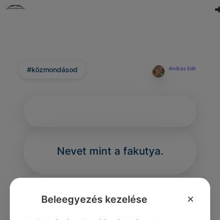
#közmondásod
Andras Edit
Nevet mint a fakutya.
×
Beleegyezés kezelése
0
0
0
270