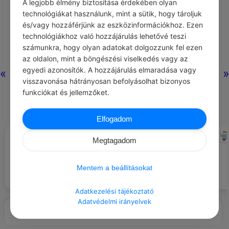
A legjobb élmény biztosítása érdekében olyan
technológiákat használunk, mint a sütik, hogy tároljuk
és/vagy hozzáférjünk az eszközinformációkhoz. Ezen
Nincs még hozzászólás.
technológiákhoz való hozzájárulás lehetővé teszi
számunkra, hogy olyan adatokat dolgozzunk fel ezen
az oldalon, mint a böngészési viselkedés vagy az
egyedi azonosítók. A hozzájárulás elmaradása vagy
«
»
visszavonása hátrányosan befolyásolhat bizonyos
funkciókat és jellemzőket.
Elfogadom
HIOSZI TATIOSZ
CHATGPT
#IDÉZETEK MEGBOCSÁTÁS
#ILLEMSZABÁLYOK
Megtagadom
Ne ítéld el mások gyöngeségét,
Ne szárítsd a ruháidat mások
hiszen már tudod, hogy ember
által használt helyen engedély
vagy. Aki ember, az szeret és
nélkül.
Mentem a beállításokat
megbocsát. A szeretet:
megbocsátás.
Adatkezelési tájékoztató
Adatvédelmi irányelvek