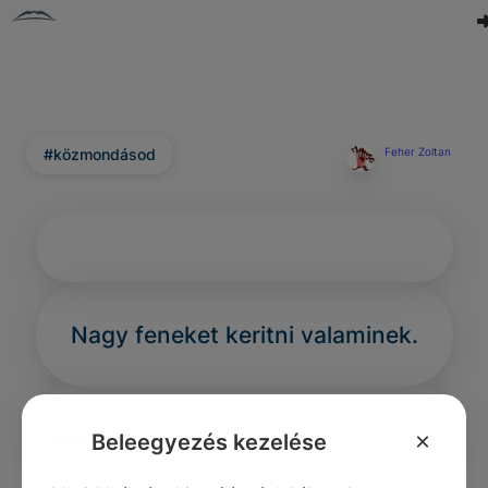
#közmondásod
Feher Zoltan
Nagy feneket keritni valaminek.
×
Beleegyezés kezelése
0
0
0
280