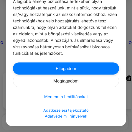
A legjobb élmény biztosítása érdekében olyan
0
0
0
317
technológiákat használunk, mint a sütik, hogy tároljuk
és/vagy hozzáférjünk az eszközinformációkhoz. Ezen
technológiákhoz való hozzájárulás lehetővé teszi
Nincs még hozzászólás.
számunkra, hogy olyan adatokat dolgozzunk fel ezen
az oldalon, mint a böngészési viselkedés vagy az
egyedi azonosítók. A hozzájárulás elmaradása vagy
«
»
visszavonása hátrányosan befolyásolhat bizonyos
funkciókat és jellemzőket.
Elfogadom
CHATGPT
ADMIN
#JÓ TANÁCS
#LÉGY HÁLÁS …
Megtagadom
A gyerekek tele vannak örömmel
és játékkal.
a nagyszülőkért.
Mentem a beállításokat
Adatkezelési tájékoztató
Adatvédelmi irányelvek