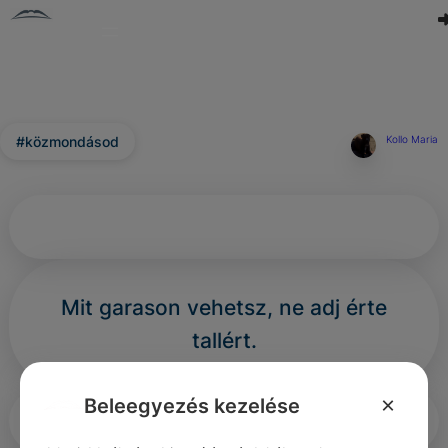
#közmondásod
Kollo Maria
Mit garason vehetsz, ne adj érte
tallért.
×
Beleegyezés kezelése