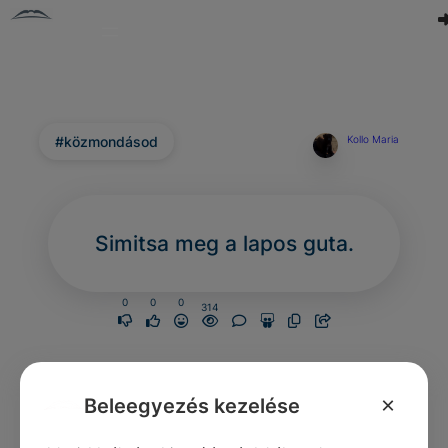
#közmondásod
Kollo Maria
Simitsa meg a lapos guta.
0
0
0
314
×
Beleegyezés kezelése