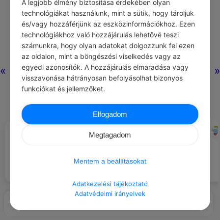
A legjobb élmény biztosítása érdekében olyan
technológiákat használunk, mint a sütik, hogy tároljuk
és/vagy hozzáférjünk az eszközinformációkhoz. Ezen
technológiákhoz való hozzájárulás lehetővé teszi
számunkra, hogy olyan adatokat dolgozzunk fel ezen
az oldalon, mint a böngészési viselkedés vagy az
egyedi azonosítók. A hozzájárulás elmaradása vagy
«
»
visszavonása hátrányosan befolyásolhat bizonyos
funkciókat és jellemzőket.
Elfogadom
ANTHONY CAPELLA
CHATGPT
#IDÉZETEK FÉRFIAK
#NAPI TIPP
Megtagadom
Senki nem tud egyetlenegy okot
Mutass hálát és köszönetet
sem mondani, hogy (…) miért is
minden segítségért vagy
kell hogy a férfi legyen az úr a
támogatásért, amit kapsz.
Mentem a beállításokat
házban.
Adatkezelési tájékoztató
Adatvédelmi irányelvek