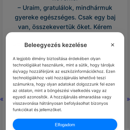
– Uraim, gratulálok, mindhármuk
gyereke egészséges. Csak egy baj
van, összekevertük őket. Kérem
fáradjanak be, és válasszák ki a
×
Beleegyezés kezelése
sajátjukat.
Erre a székely egyből berohan, és
A legjobb élmény biztosítása érdekében olyan
felkapja a néger gyerekét. Mire az:
technológiákat használunk, mint a sütik, hogy tároljuk
és/vagy hozzáférjünk az eszközinformációkhoz. Ezen
– Székely! Nem látod, hogy az az én
technológiákhoz való hozzájárulás lehetővé teszi
gyerekem? Teljesen olyan mint én, a
számunkra, hogy olyan adatokat dolgozzunk fel ezen
az oldalon, mint a böngészési viselkedés vagy az
bőre színén is látszik.
egyedi azonosítók. A hozzájárulás elmaradása vagy
«
»
Mire a székely:
visszavonása hátrányosan befolyásolhat bizonyos
funkciókat és jellemzőket.
– Lehet hogy a tied, de amíg ki nem
derül melyik a románé, addig ez
Elfogadom