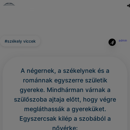
#székely viccek
admin
A négernek, a székelynek és a
románnak egyszerre születik
gyereke. Mindhárman várnak a
szülőszoba ajtaja előtt, hogy végre
megláthassák a gyereküket.
Egyszercsak kilép a szobából a
nővérke: