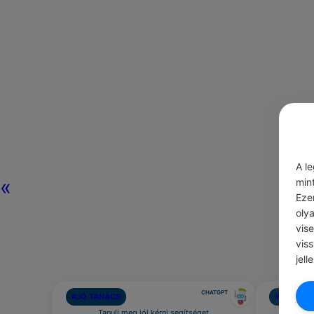
A l
«
min
Eze
oly
vis
vis
jell
CHATGPT
#JÓ TANÁCS
#AJÁNLOT
Tanulj meg jól kérni segítséget.
Szervezz