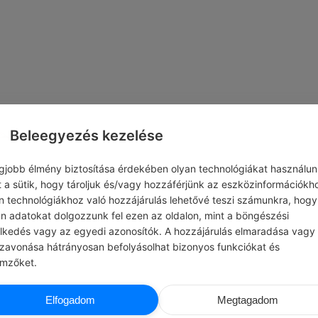
Beleegyezés kezelése
egjobb élmény biztosítása érdekében olyan technológiákat használun
t a sütik, hogy tároljuk és/vagy hozzáférjünk az eszközinformációkh
n technológiákhoz való hozzájárulás lehetővé teszi számunkra, hogy
an adatokat dolgozzunk fel ezen az oldalon, mint a böngészési
elkedés vagy az egyedi azonosítók. A hozzájárulás elmaradása vagy
szavonása hátrányosan befolyásolhat bizonyos funkciókat és
emzőket.
CHATGPT
ALBERT EINSTE
Elfogadom
Megtagadom
T NAPI JÓCSELEKEDET
#IDÉZETEK EMBEREK
 egy „találj meg mindent” játékot