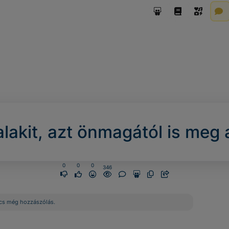
alakit, azt önmagától is meg 
0
0
0
346
cs még hozzászólás.