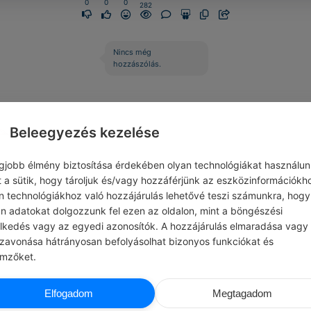
0
0
0
282
Nincs még
hozzászólás.
Beleegyezés kezelése
egjobb élmény biztosítása érdekében olyan technológiákat használun
t a sütik, hogy tároljuk és/vagy hozzáférjünk az eszközinformációkh
n technológiákhoz való hozzájárulás lehetővé teszi számunkra, hogy
an adatokat dolgozzunk fel ezen az oldalon, mint a böngészési
elkedés vagy az egyedi azonosítók. A hozzájárulás elmaradása vagy
szavonása hátrányosan befolyásolhat bizonyos funkciókat és
emzőket.
MARK TWAIN
CHATG
Elfogadom
Megtagadom
K GONDOLAT
#ÖNFEJLESZTÉS
Tarts egy hetet, amikor minden nap 20 p