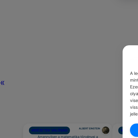
A l
«
min
Eze
oly
vis
vis
jell
ALBERT EINSTEIN
#IDÉZETEK VALÓSÁG
#IDÉZETE
Amennyiben a matematika törvényei a