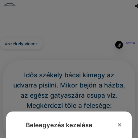
#székely viccek
admin
Idős székely bácsi kimegy az
udvarra pisilni. Mikor bejön a házba,
az egész gatyaszára csupa víz.
Megkérdezi tőle a felesége:
– Mi az, esett az eső?
×
Beleegyezés kezelése
– Nem, fújt a szél!