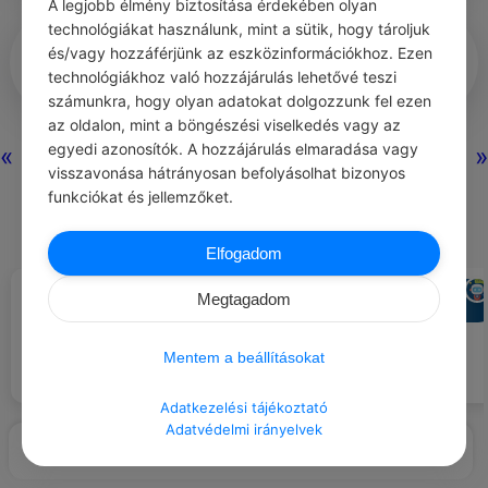
A legjobb élmény biztosítása érdekében olyan
technológiákat használunk, mint a sütik, hogy tároljuk
és/vagy hozzáférjünk az eszközinformációkhoz. Ezen
technológiákhoz való hozzájárulás lehetővé teszi
számunkra, hogy olyan adatokat dolgozzunk fel ezen
az oldalon, mint a böngészési viselkedés vagy az
0
0
0
464
egyedi azonosítók. A hozzájárulás elmaradása vagy
«
»
visszavonása hátrányosan befolyásolhat bizonyos
funkciókat és jellemzőket.
Nincs még hozzászólás.
Elfogadom
MÓRICZ ZSIGMOND
CHATGPT
#IDÉZETEK ÉLET
#AJÁNLOTT NAPI
Megtagadom
JÓCSELEKEDET
Ajándékozz hajápoló termékeket
Az élet olyan, hogy mindig
egy helyi női menedékhelynek.
másképp történik minden, mint
Mentem a beállításokat
ahogy elgondolta előre az ember.
Adatkezelési tájékoztató
Adatvédelmi irányelvek