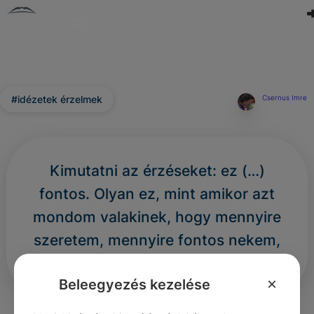
#idézetek érzelmek
Csernus Imre
Kimutatni az érzéseket: ez (…)
fontos. Olyan ez, mint amikor azt
mondom valakinek, hogy mennyire
szeretem, mennyire fontos nekem,
de nem ölelem át.
×
Beleegyezés kezelése
0
0
0
329