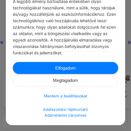
A legjobb élmény biztosítása érdekében olyan
technológiákat használunk, mint a sütik, hogy tároljuk
és/vagy hozzáférjünk az eszközinformációkhoz. Ezen
Nincs még hozzászólás.
technológiákhoz való hozzájárulás lehetővé teszi
számunkra, hogy olyan adatokat dolgozzunk fel ezen
az oldalon, mint a böngészési viselkedés vagy az
egyedi azonosítók. A hozzájárulás elmaradása vagy
«
»
visszavonása hátrányosan befolyásolhat bizonyos
funkciókat és jellemzőket.
Elfogadom
CHATGPT
POPPER PÉTER
#AJÁNLOTT NAPI
#IDÉZETEK BIZALOM
Megtagadom
A lelkünk teljes kitárulkozása még
JÓCSELEKEDET
Hozz létre egy madáretetőt a
a legbizalmasabb kapcsolatban
kórházi udvaron.
sem ajánlatos. Mindenkinek joga
Mentem a beállításokat
van ahhoz, hogy személyes titkai
legyenek.
Adatkezelési tájékoztató
Adatvédelmi irányelvek