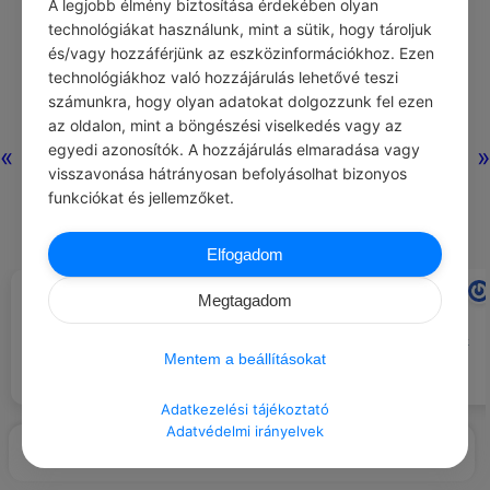
A legjobb élmény biztosítása érdekében olyan
technológiákat használunk, mint a sütik, hogy tároljuk
és/vagy hozzáférjünk az eszközinformációkhoz. Ezen
technológiákhoz való hozzájárulás lehetővé teszi
számunkra, hogy olyan adatokat dolgozzunk fel ezen
az oldalon, mint a böngészési viselkedés vagy az
egyedi azonosítók. A hozzájárulás elmaradása vagy
«
»
visszavonása hátrányosan befolyásolhat bizonyos
funkciókat és jellemzőket.
Elfogadom
CHATGPT
RAANA RAAS
#EZT BESZÉLIK…
#IDÉZETEK EMBEREK
Megtagadom
A faluban a pletyka olyan
Nem származásunk, hanem
természetes, mint a levegő.
döntéseink árulkodnak arról, kik
Mentem a beállításokat
vagyunk.
Adatkezelési tájékoztató
Adatvédelmi irányelvek