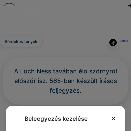
#érdekes tények
admin
A Loch Ness tavában élő szörnyről
először isz. 565-ben készült írásos
feljegyzés.
0
1
0
412
×
Beleegyezés kezelése
Nincs még hozzászólás.