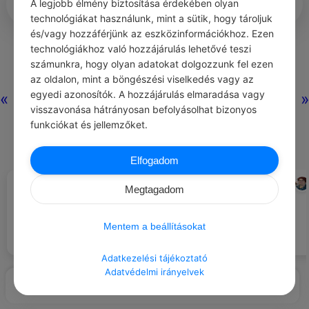
A legjobb élmény biztosítása érdekében olyan
technológiákat használunk, mint a sütik, hogy tároljuk
és/vagy hozzáférjünk az eszközinformációkhoz. Ezen
0
0
0
244
technológiákhoz való hozzájárulás lehetővé teszi
számunkra, hogy olyan adatokat dolgozzunk fel ezen
az oldalon, mint a böngészési viselkedés vagy az
Nincs még hozzászólás.
egyedi azonosítók. A hozzájárulás elmaradása vagy
«
»
visszavonása hátrányosan befolyásolhat bizonyos
funkciókat és jellemzőket.
Elfogadom
CHATGPT
CLAUDIA GRAY
#NAPI TIPP
#IDÉZETEK SZERETET
Megtagadom
A horgony olyan személy vagy
Tanulj meg köszönni és
tárgy, amely a földhöz köt. A
bemutatkozni udvariasan, akár
legjobb horgonyok józanul és
idegeneknek is.
Mentem a beállításokat
erősen tartanak. Mély, tartós
szeretet forrásai lehetnek.
Adatkezelési tájékoztató
Adatvédelmi irányelvek