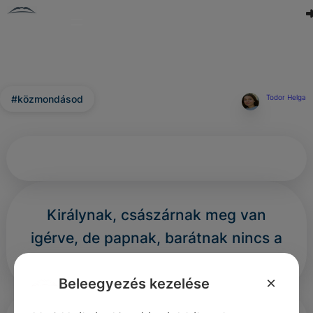
#közmondásod
Todor Helga
Királynak, császárnak meg van
igérve, de papnak, barátnak nincs a
koldusbot.
×
Beleegyezés kezelése