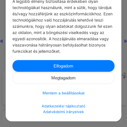
A legjobb élmény biztosítása érdekében olyan
technológiákat használunk, mint a sütik, hogy tároljuk
és/vagy hozzáférjünk az eszközinformációkhoz. Ezen
Nincs még
technológiákhoz való hozzájárulás lehetővé teszi
hozzászólás.
számunkra, hogy olyan adatokat dolgozzunk fel ezen
az oldalon, mint a böngészési viselkedés vagy az
egyedi azonosítók. A hozzájárulás elmaradása vagy
«
»
visszavonása hátrányosan befolyásolhat bizonyos
funkciókat és jellemzőket.
Elfogadom
PAULO COELHO
CHATGPT
#IDÉZETEK FÉLELEM
#NAPI TIPP
Megtagadom
Kezelj mindenkit egyenlő
Aki fél naggyá lenni, az kicsi
figyelemmel és tisztelettel,
marad, aki fél sírni, nevetni sem
függetlenül a helyzetüktől vagy
Mentem a beállításokat
tud.
státuszuktól.
Adatkezelési tájékoztató
Adatvédelmi irányelvek