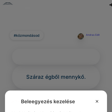
#közmondásod
Andras Edit
Száraz égből mennykő.
×
Beleegyezés kezelése
0
0
0
289