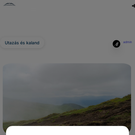
Utazás és kaland
admin