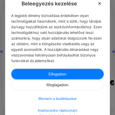
×
Beleegyezés kezelése
Tavasz: amikor a Székelyföld éppen
A legjobb élmény biztosítása érdekében olyan
visszakapja az életét. Sokunk azt
technológiákat használunk, mint a sütik, hogy tároljuk
és/vagy hozzáférjünk az eszközinformációkhoz. Ezen
hiszi, hogy a nagy utak és
technológiákhoz való hozzájárulás lehetővé teszi
nevezetes látványosságok adják az
számunkra, hogy olyan adatokat dolgozzunk fel ezen
az oldalon, mint a böngészési viselkedés vagy az
igazi kalandot, de az igazi mágia az
egyedi azonosítók. A hozzájárulás elmaradása vagy
«
»
apró, felfedezetlen ösvényeken
visszavonása hátrányosan befolyásolhat bizonyos
funkciókat és jellemzőket.
van. Az enyhe időjárás tökéletes
arra, hogy barangolj egy falun túl,
Elfogadom
ahol talán egy elfelejtett káptal…
GIOVANNINO GUARESCHI
ADMIN
#IDÉZETEK HATALOM
#JÓ TANÁCS
Megtagadom
Nem a ruha teszi az embert (…). A
tekintélyes embernek gatyában is
Sose cselekedj, amíg dühös
van tekintélye. Csak valami
0
0
0
vagy!
81
Mentem a beállításokat
tekintélyt parancsoló dolgot kell
véghezvinnie.
Adatkezelési tájékoztató
Nincs még hozzászólás.