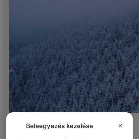
A téli Erdély egy rejtett kincs, amit kevesen ismernek meg
×
Beleegyezés kezelése
igazán.
0
0
0
55