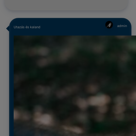
admin
Utazás és kaland