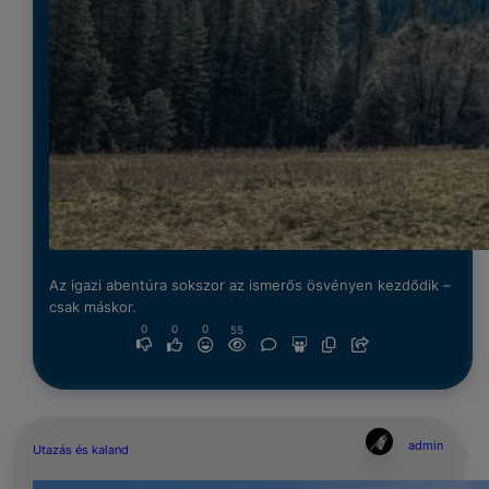
Az igazi abentúra sokszor az ismerős ösvényen kezdődik –
csak máskor.
0
0
0
55
admin
Utazás és kaland