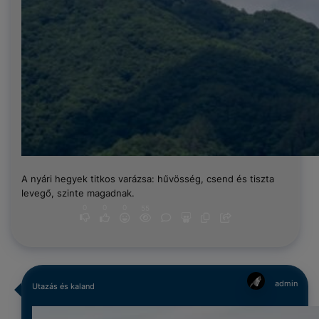
A nyári hegyek titkos varázsa: hűvösség, csend és tiszta
levegő, szinte magadnak.
0
0
0
55
admin
Utazás és kaland