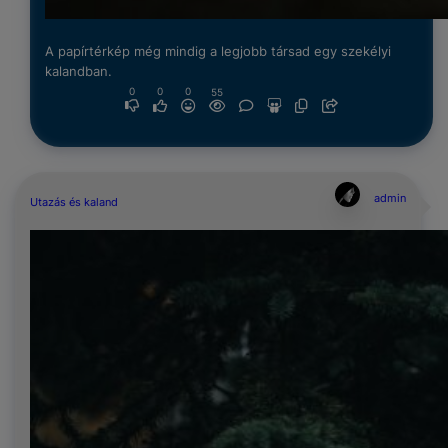
A papírtérkép még mindig a legjobb társad egy szekélyi
kalandban.
0
0
0
55
admin
Utazás és kaland