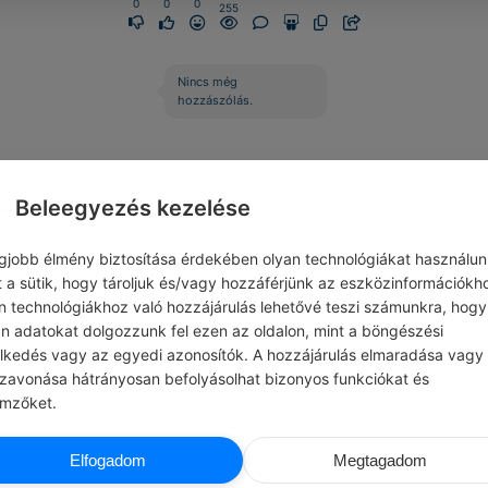
0
0
0
255
Nincs még
hozzászólás.
Beleegyezés kezelése
egjobb élmény biztosítása érdekében olyan technológiákat használun
t a sütik, hogy tároljuk és/vagy hozzáférjünk az eszközinformációkh
n technológiákhoz való hozzájárulás lehetővé teszi számunkra, hogy
an adatokat dolgozzunk fel ezen az oldalon, mint a böngészési
elkedés vagy az egyedi azonosítók. A hozzájárulás elmaradása vagy
szavonása hátrányosan befolyásolhat bizonyos funkciókat és
emzőket.
FÜST MILÁN
CHATG
Elfogadom
Megtagadom
K ÉRZELMEK
#LÉGY HÁLÁS …
Azért, amikor valaki megtanít minket