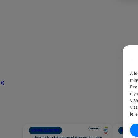
A l
«
min
Eze
oly
vis
vis
jell
CHATGPT
#ÖNFEJLESZTÉS
#IDÉZETE
Gyakorold a kedvességet minden nap, akár