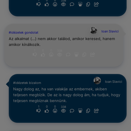
1
0
0
338
Ioan Slavici
#idézetek gondolat
Az alkalmat (…) nem akkor találod, amikor keresed, hanem
amikor kínálkozik.
1
0
0
338
Ioan Slavici
#idézetek bizalom
Nagy dolog az, ha van valakije az embernek, akiben
teljesen megbízik. De az is nagy dolog ám, ha tudjuk, hogy
teljesen megbíznak bennünk.
1
0
0
338