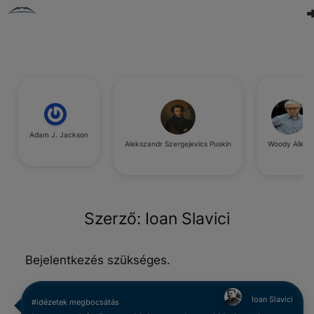
Adam J. Jackson
Alekszandr Szergejevics Puskin
Woody Allen
Szerző:
Ioan Slavici
Bejelentkezés szükséges.
Ioan Slavici
#idézetek megbocsátás