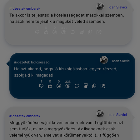
Ioan Slavici
#idézetek emberek
Te akkor is teljesítsd a kötelességedet másokkal szemben,
ha azok nem teljesítik a magukét veled szemben.
1
0
0
338
Ioan Slavici
#idézetek bölcsesség
Ha azt akarod, hogy jó kiszolgálásban legyen részed,
szolgáld ki magadat!
1
0
0
338
Ioan Slavici
#idézetek emberek
Meggyőződése vajmi kevés embernek van. Legtöbben azt
sem tudják, mi az a meggyőződés. Az ilyeneknek csak
véleményük van, amelyet a körülményektől (…) függően