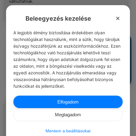
változtatnak.
1
0
0
338
×
Beleegyezés kezelése
A legjobb élmény biztosítása érdekében olyan
technológiákat használunk, mint a sütik, hogy tároljuk
Ioan Slavici
#idézetek bölcsesség
és/vagy hozzáférjünk az eszközinformációkhoz. Ezen
Apám (…) két dologra tanított: az egyik, hogy elégedjem
technológiákhoz való hozzájárulás lehetővé teszi
meg kevéssel, és minden erőmből segítsek másoknak; a
számunkra, hogy olyan adatokat dolgozzunk fel ezen
másik pedig, hogy csináljam jó kedvvel azt, amit amúgy is
csinálnom kell.
az oldalon, mint a böngészési viselkedés vagy az
egyedi azonosítók. A hozzájárulás elmaradása vagy
1
0
0
338
visszavonása hátrányosan befolyásolhat bizonyos
funkciókat és jellemzőket.
Elfogadom
Ioan Slavici
#idézetek gondolat
A jókedv e világon átmentünkben a legnagyobb adomány,
Megtagadom
és mindegy, hogyan jut hozzá az ember.
1
0
0
338
Mentem a beállításokat