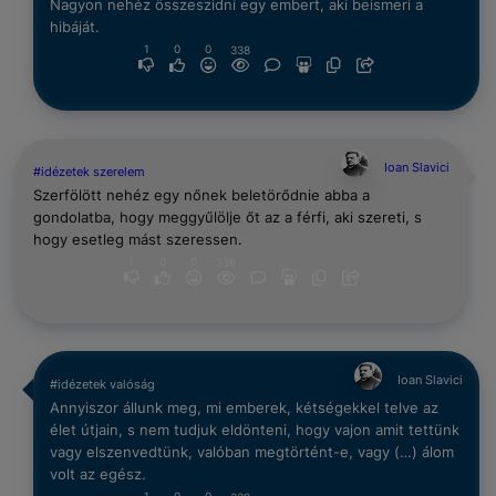
Nagyon nehéz összeszidni egy embert, aki beismeri a
hibáját.
1
0
0
338
Ioan Slavici
#idézetek szerelem
Szerfölött nehéz egy nőnek beletörődnie abba a
gondolatba, hogy meggyűlölje őt az a férfi, aki szereti, s
hogy esetleg mást szeressen.
1
0
0
338
Ioan Slavici
#idézetek valóság
Annyiszor állunk meg, mi emberek, kétségekkel telve az
élet útjain, s nem tudjuk eldönteni, hogy vajon amit tettünk
vagy elszenvedtünk, valóban megtörtént-e, vagy (…) álom
volt az egész.