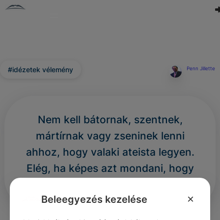
#idézetek vélemény
Penn Jillette
Nem kell bátornak, szentnek,
mártírnak vagy zseninek lenni
ahhoz, hogy valaki ateista legyen.
Elég, ha képes azt mondani, hogy
„nem tudom”.
×
Beleegyezés kezelése
0
0
0
398