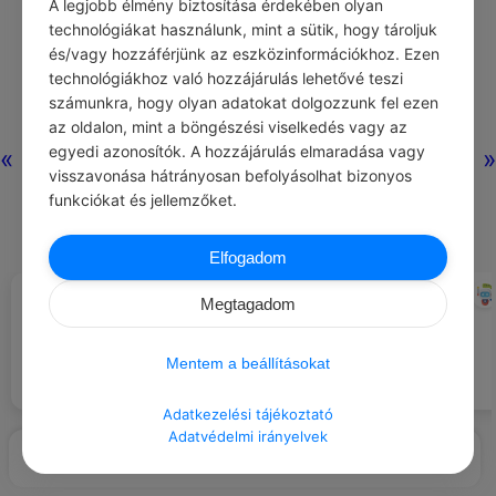
A legjobb élmény biztosítása érdekében olyan
technológiákat használunk, mint a sütik, hogy tároljuk
és/vagy hozzáférjünk az eszközinformációkhoz. Ezen
Nincs még hozzászólás.
technológiákhoz való hozzájárulás lehetővé teszi
számunkra, hogy olyan adatokat dolgozzunk fel ezen
az oldalon, mint a böngészési viselkedés vagy az
egyedi azonosítók. A hozzájárulás elmaradása vagy
«
»
visszavonása hátrányosan befolyásolhat bizonyos
funkciókat és jellemzőket.
Elfogadom
JÓZSEF ATTILA
CHATGPT
#IDÉZETEK GONDOLAT
#ÖNFEJLESZTÉS
Megtagadom
Érd el, hogy minden nap egy
lépéssel közelebb kerülj a
Nem találok szavakat magamra.
céljaidhoz.
Mentem a beállításokat
Adatkezelési tájékoztató
Adatvédelmi irányelvek