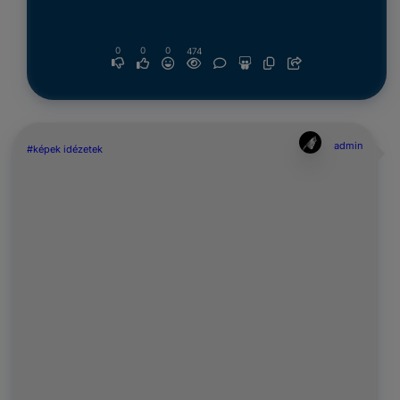
0
0
0
474
admin
#képek idézetek