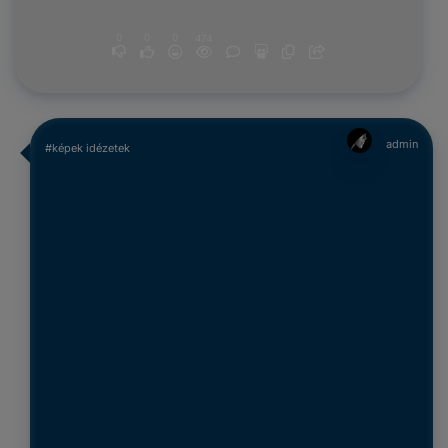
0
0
0
474
admin
#képek idézetek