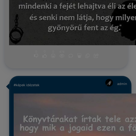
0
0
0
474
admin
#képek idézetek