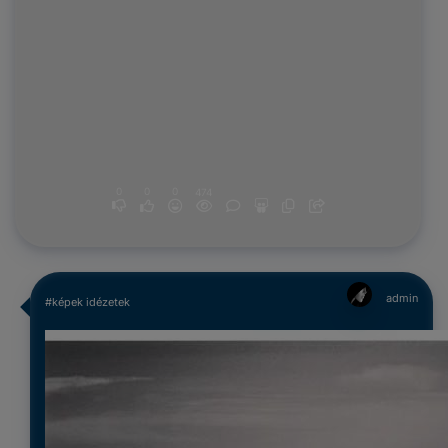
0
0
0
474
admin
#képek idézetek