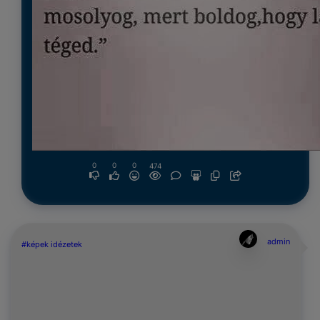
0
0
0
474
admin
#képek idézetek