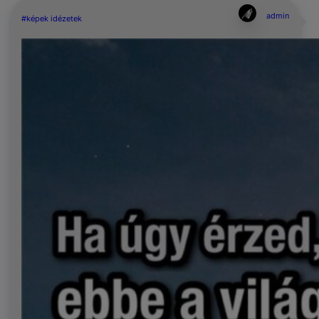
admin
#képek idézetek