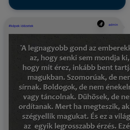
admin
#képek idézetek