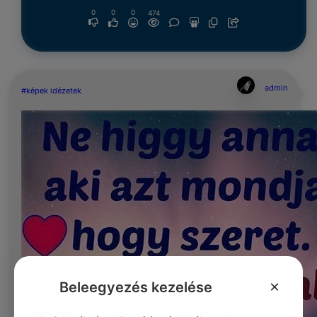
0
0
0
474
admin
#képek idézetek
×
Beleegyezés kezelése