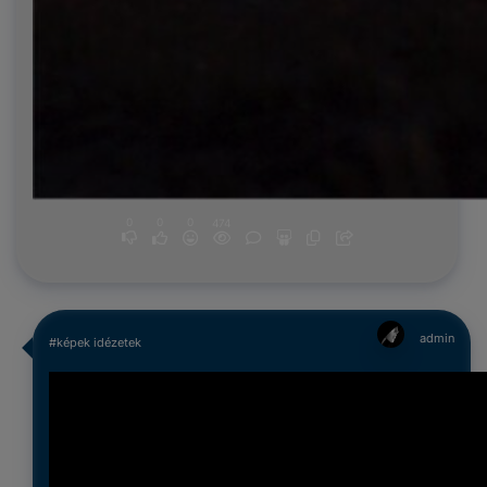
0
0
0
474
admin
#képek idézetek