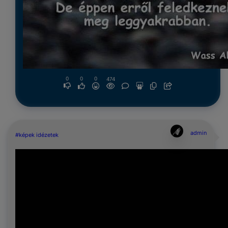
0
0
0
474
admin
#képek idézetek