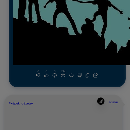
0
0
0
474
admin
#képek idézetek