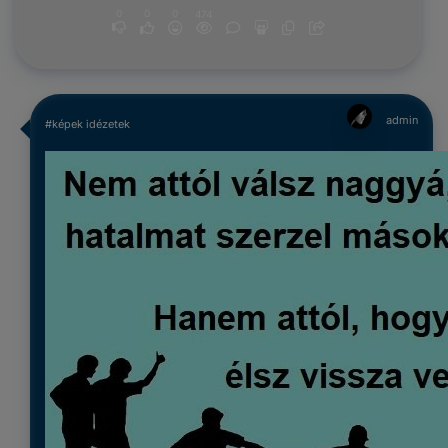
0
0
0
474
admin
#képek idézetek