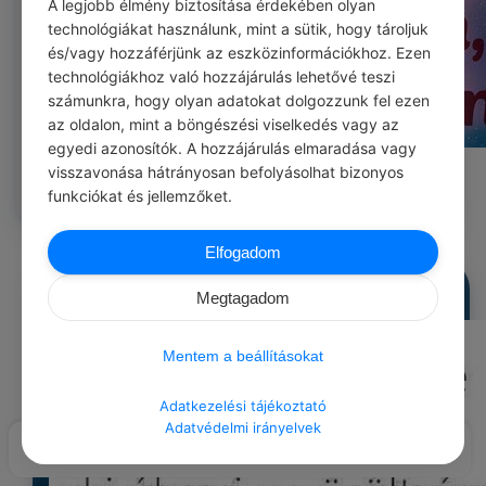
A legjobb élmény biztosítása érdekében olyan
technológiákat használunk, mint a sütik, hogy tároljuk
és/vagy hozzáférjünk az eszközinformációkhoz. Ezen
technológiákhoz való hozzájárulás lehetővé teszi
számunkra, hogy olyan adatokat dolgozzunk fel ezen
az oldalon, mint a böngészési viselkedés vagy az
egyedi azonosítók. A hozzájárulás elmaradása vagy
visszavonása hátrányosan befolyásolhat bizonyos
0
0
0
474
funkciókat és jellemzőket.
Elfogadom
admin
#képek idézetek
Megtagadom
Mentem a beállításokat
Adatkezelési tájékoztató
Adatvédelmi irányelvek