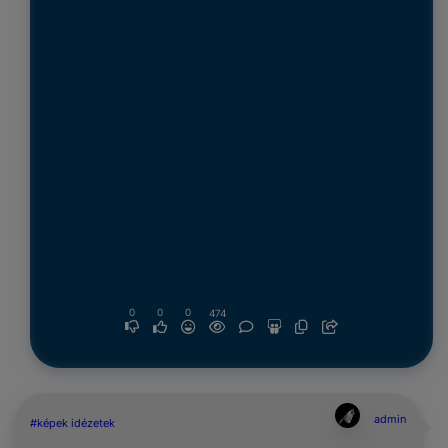
0
0
0
474
admin
#képek idézetek