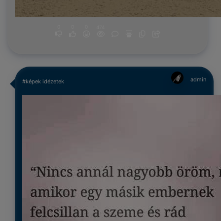
0
0
0
474
admin
#képek idézetek