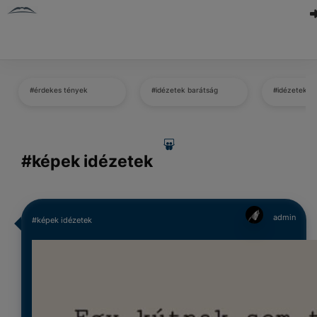
#érdekes tények
#idézetek barátság
#idézetek b
#képek idézetek
admin
#képek idézetek