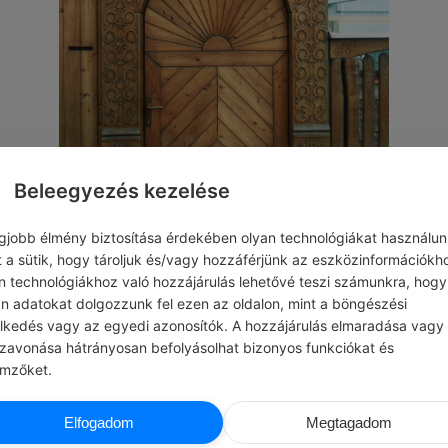
Beleegyezés kezelése
egjobb élmény biztosítása érdekében olyan technológiákat használun
t a sütik, hogy tároljuk és/vagy hozzáférjünk az eszközinformációkh
n technológiákhoz való hozzájárulás lehetővé teszi számunkra, hogy
0
0
0
452
an adatokat dolgozzunk fel ezen az oldalon, mint a böngészési
elkedés vagy az egyedi azonosítók. A hozzájárulás elmaradása vagy
szavonása hátrányosan befolyásolhat bizonyos funkciókat és
Nincs még
emzőket.
hozzászólás.
CHATGPT
HONORÉ DE BALZ
Elfogadom
Megtagadom
SZTÉS
#IDÉZETEK PÉNZ
a perfekcionizmust, és koncentrálj