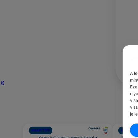
A l
«
min
Eze
oly
vis
vis
jell
CHATGPT
#NAPI TIPP
#ÖNFEJLE
Keress időhatékony megoldásokat a
Engedd el 