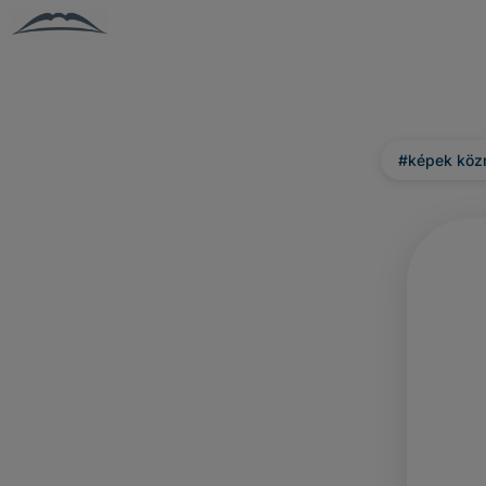
#képek kö