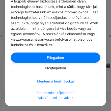
A legjobb élmény biztosítása érdekében olyan
technológiákat használunk, mint a sütik, hogy tároljuk
és/vagy hozzáférjünk az eszközinformációkhoz. Ezen
technológiákhoz való hozzájárulás lehetővé teszi
számunkra, hogy olyan adatokat dolgozzunk fel ezen
az oldalon, mint a böngészési viselkedés vagy az
egyedi azonosítók. A hozzájárulás elmaradása vagy
«
»
visszavonása hátrányosan befolyásolhat bizonyos
4
7
0
1381
funkciókat és jellemzőket.
Elfogadom
Nincs még
hozzászólás.
ANDREW MATTHEWS
JUHÁSZ GYULA
#IDÉZETEK EMBEREK
#IDÉZETEK TERMÉSZET
Megtagadom
A kifogás, hogy „én már csak
Ha egyszer tavasz akar lenni: az
ilyen vagyok”, egy nagyon
összes jégpáncélok hiába
Mentem a beállításokat
költséges életmód jelszava.
erőlködnek és tiltakoznak.
Adatkezelési tájékoztató
Adatvédelmi irányelvek