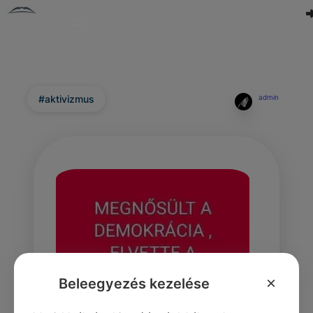
#aktivizmus
admin
×
Beleegyezés kezelése