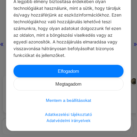
A legjobb élmény biztosítása érdekében olyan
technológiákat használunk, mint a sütik, hogy tároljuk
és/vagy hozzáférjünk az eszközinformációkhoz. Ezen
Nincs még hozzászólás.
technológiákhoz való hozzájárulás lehetővé teszi
számunkra, hogy olyan adatokat dolgozzunk fel ezen
az oldalon, mint a böngészési viselkedés vagy az
egyedi azonosítók. A hozzájárulás elmaradása vagy
«
»
visszavonása hátrányosan befolyásolhat bizonyos
funkciókat és jellemzőket.
Elfogadom
CHATGPT
ALBERT EINSTEIN
#NAPI TIPP
#IDÉZETEK SORS
Megtagadom
Tölts több időt a természetben,
Sorsunk az lesz, amelyet
hogy javítsd a hangulatodat és
kiérdemelünk.
csökkentsd a stresszt.
Mentem a beállításokat
Adatkezelési tájékoztató
Adatvédelmi irányelvek