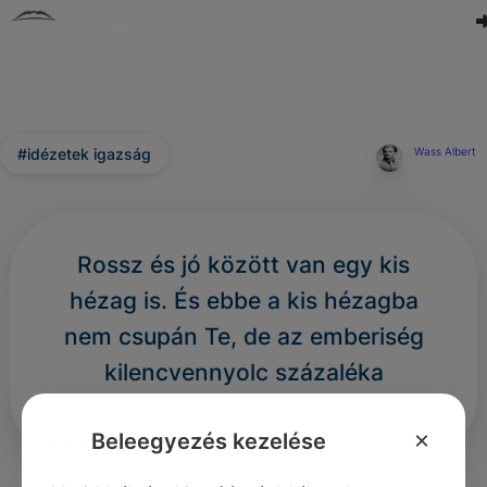
#idézetek igazság
Wass Albert
Rossz és jó között van egy kis
hézag is. És ebbe a kis hézagba
nem csupán Te, de az emberiség
kilencvennyolc százaléka
kényelmesen belefér.
×
Beleegyezés kezelése
4
0
0
1352