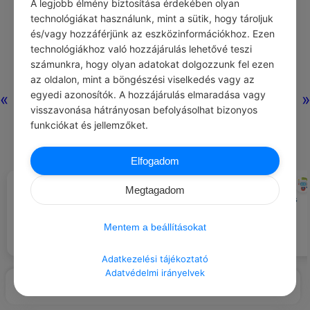
A legjobb élmény biztosítása érdekében olyan
technológiákat használunk, mint a sütik, hogy tároljuk
és/vagy hozzáférjünk az eszközinformációkhoz. Ezen
technológiákhoz való hozzájárulás lehetővé teszi
számunkra, hogy olyan adatokat dolgozzunk fel ezen
az oldalon, mint a böngészési viselkedés vagy az
egyedi azonosítók. A hozzájárulás elmaradása vagy
«
»
visszavonása hátrányosan befolyásolhat bizonyos
funkciókat és jellemzőket.
Elfogadom
VICTOR HUGO
CHATGPT
#IDÉZETEK FÁJDALOM
#ÖNFEJLESZTÉS
Megtagadom
Gyakorold a hálát minden egyes
Az emlékezés gyötri meg
nap.
leginkább a féltékenyeket.
Mentem a beállításokat
Adatkezelési tájékoztató
Adatvédelmi irányelvek