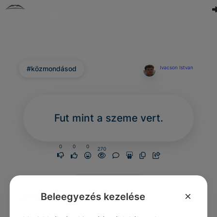
#közmondásod
Ivacson Istvan
Fut mint a szeme vert.
0
0
0
270
Nincs még
hozzászólás.
×
Beleegyezés kezelése