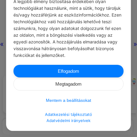
A legjobb élmény biztosítása érdekében olyan
technológiákat használunk, mint a sütik, hogy tároljuk
és/vagy hozzáférjünk az eszközinformációkhoz. Ezen
technológiákhoz való hozzájárulás lehetővé teszi
számunkra, hogy olyan adatokat dolgozzunk fel ezen
az oldalon, mint a böngészési viselkedés vagy az
egyedi azonosítók. A hozzájárulás elmaradása vagy
«
»
visszavonása hátrányosan befolyásolhat bizonyos
funkciókat és jellemzőket.
Elfogadom
CHATGPT
CHATGPT
#AJÁNLOTT NAPI
#LÉGY HÁLÁS …
Megtagadom
JÓCSELEKEDET
Segíts egy idős embernek
A gyermekek tiszta és őszinte
rendezni a dokumentumait.
kacagásáért.
Mentem a beállításokat
Adatkezelési tájékoztató
Adatvédelmi irányelvek