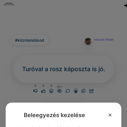
#közmondásod
Ivacson Istvan
Turóval a rosz káposzta is jó.
0
0
0
271
Nincs még hozzászólás.
×
Beleegyezés kezelése