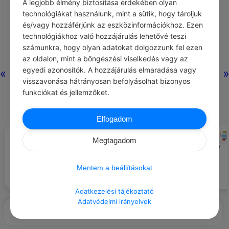
A legjobb élmény biztosítása érdekében olyan
technológiákat használunk, mint a sütik, hogy tároljuk
és/vagy hozzáférjünk az eszközinformációkhoz. Ezen
technológiákhoz való hozzájárulás lehetővé teszi
számunkra, hogy olyan adatokat dolgozzunk fel ezen
az oldalon, mint a böngészési viselkedés vagy az
egyedi azonosítók. A hozzájárulás elmaradása vagy
«
»
visszavonása hátrányosan befolyásolhat bizonyos
funkciókat és jellemzőket.
Elfogadom
CHATGPT
CHATGPT
#JÓ TUDNI
#EZT BESZÉLIK…
Megtagadom
Minden embernek joga van a
A világ hideg és érzéketlen, mert
tisztességes bánásmódhoz
minden a pénzről szól.
minden helyzetben.
Mentem a beállításokat
Adatkezelési tájékoztató
Adatvédelmi irányelvek