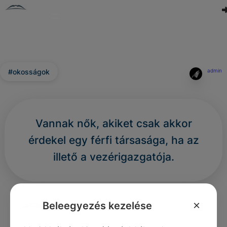
#okosságok
admin
Vannak nők, akiket csak akkor
érdekel egy férfi társasága, ha az
illető a vezérigazgatója.
0
0
0
457
×
Beleegyezés kezelése
Nincs még hozzászólás.