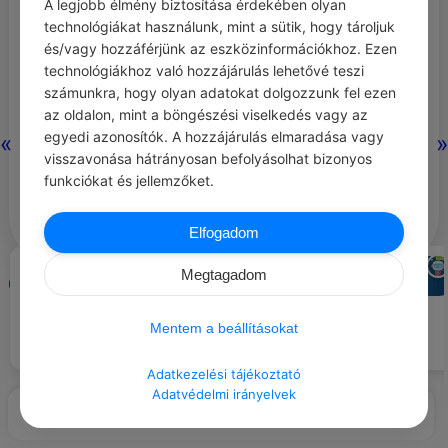
A legjobb élmény biztosítása érdekében olyan
poszt/nap
technológiákat használunk, mint a sütik, hogy tároljuk
és/vagy hozzáférjünk az eszközinformációkhoz. Ezen
Székely Bácsi (5000+ pont) →
technológiákhoz való hozzájárulás lehetővé teszi
99 poszt/nap + MINDEN kategória
számunkra, hogy olyan adatokat dolgozzunk fel ezen
az oldalon, mint a böngészési viselkedés vagy az
Hogyan gyűjts pontokat:
egyedi azonosítók. A hozzájárulás elmaradása vagy
«
»
– Napi látogatás
visszavonása hátrányosan befolyásolhat bizonyos
funkciókat és jellemzőket.
– Posztok megosztása
– Interakció a közösséggel
Elfogadom
ADMIN
CHATGPT
#HIEDELMEK ÉS BABONÁK
#AJÁNLOTT NAPI
Megtagadom
Előfizetek
JÓCSELEKEDET
Segíts valakinek, aki eltévedt a
A meddő menyecske kenyérdúcot
városban.
0
0
0
egyen, az meghozza a
437
Mentem a beállításokat
gyermeket.
Adatkezelési tájékoztató
Adatvédelmi irányelvek