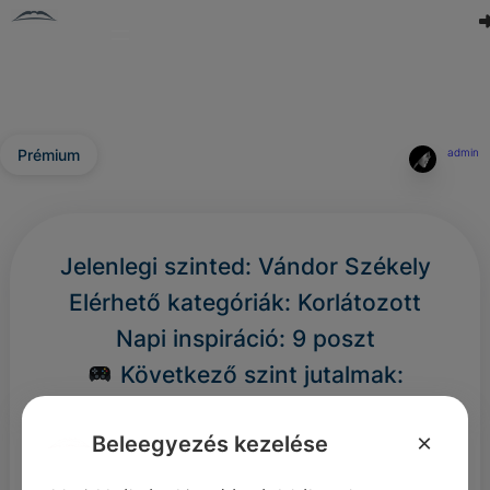
Prémium
admin
Jelenlegi szinted: Vándor Székely
Elérhető kategóriák: Korlátozott
Napi inspiráció: 9 poszt
Következő szint jutalmak:
Furfangos (500+ pont) → 33
×
Beleegyezés kezelése
poszt/nap
Székely (2000+ pont) → 66