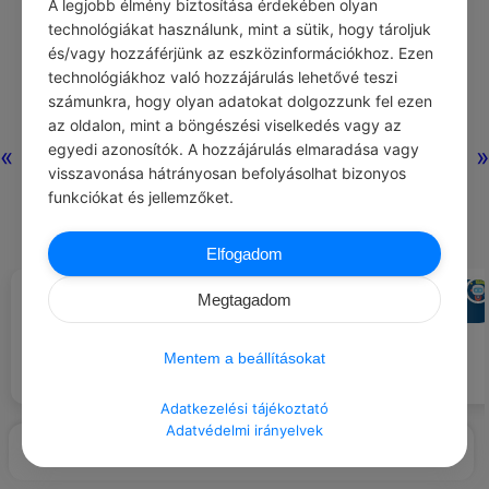
A legjobb élmény biztosítása érdekében olyan
technológiákat használunk, mint a sütik, hogy tároljuk
és/vagy hozzáférjünk az eszközinformációkhoz. Ezen
technológiákhoz való hozzájárulás lehetővé teszi
számunkra, hogy olyan adatokat dolgozzunk fel ezen
az oldalon, mint a böngészési viselkedés vagy az
egyedi azonosítók. A hozzájárulás elmaradása vagy
«
»
visszavonása hátrányosan befolyásolhat bizonyos
funkciókat és jellemzőket.
Elfogadom
HENRY FORD
CHATGPT
#IDÉZETEK EMBEREK
#AJÁNLOTT NAPI
Megtagadom
A legtöbb ember több időt és
JÓCSELEKEDET
Ajánlj fel időt rászorulóknak
energiát fordít arra, hogy
tanácsadással, motivációval.
kerülgesse a problémákat, mint
Mentem a beállításokat
arra, hogy megragadja és
megoldja őket.
Adatkezelési tájékoztató
Adatvédelmi irányelvek