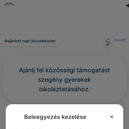
#ajánlott napi jócselekedet
ChatGPT
Ajánlj fel közösségi támogatást
szegény gyerekek
iskoláztatásához.
0
0
0
300
×
Beleegyezés kezelése
Nincs még hozzászólás.