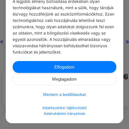
A legjobb élmény biztosítása érdekében olyan
technológiákat használunk, mint a sütik, hogy tároljuk
és/vagy hozzáférjünk az eszközinformációkhoz. Ezen
technológiákhoz való hozzájárulás lehetővé teszi
számunkra, hogy olyan adatokat dolgozzunk fel ezen
az oldalon, mint a böngészési viselkedés vagy az
egyedi azonosítók. A hozzájárulás elmaradása vagy
«
»
visszavonása hátrányosan befolyásolhat bizonyos
funkciókat és jellemzőket.
Elfogadom
Nem akartam szeretni őt, (…) ki
CHARLOTTE BRONTE
WILLIAM SOMERSET MAUGHAM
#IDÉZETEK SZERELEM
#IDÉZETEK MOTIVÁCIÓ
Megtagadom
akartam irtani szívemből a
Furcsa dolog az élet. Ha nem
szerelem csíráját is, de most,
vagy hajlandó elfogadni mást,
hogy újra láttam, ezek a csírák új
csak a legjobbat, akkor nagyon
Mentem a beállításokat
erőre kaptak, kizöldültek.
gyakran meg is kapod azt!
Szeretnem kellett, pedig rám se
nézett.
Adatkezelési tájékoztató
Adatvédelmi irányelvek