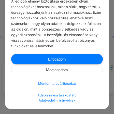
A legjobb élmény biztosítása érdekében olyan
technológiákat használunk, mint a sütik, hogy tároljuk
és/vagy hozzáférjünk az eszközinformációkhoz. Ezen
technológiákhoz való hozzájárulás lehetővé teszi
számunkra, hogy olyan adatokat dolgozzunk fel ezen
az oldalon, mint a böngészési viselkedés vagy az
egyedi azonosítók. A hozzájárulás elmaradása vagy
«
»
visszavonása hátrányosan befolyásolhat bizonyos
funkciókat és jellemzőket.
Elfogadom
SALVADOR DALÍ
CHATGPT
#IDÉZETEK HATALOM
#LÉGY HÁLÁS …
Megtagadom
A hegyi patakok tiszta vízéért.
A befolyásom titka az, hogy az
mindig titokban marad.
Mentem a beállításokat
Adatkezelési tájékoztató
Adatvédelmi irányelvek