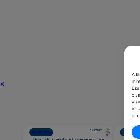
A l
«
min
Eze
oly
vis
vis
jell
CHATGPT
#NAPI TIPP
#AJÁNLOT
Gyakorold az önreflexiót a nap végén, hogy
Ragaszd m