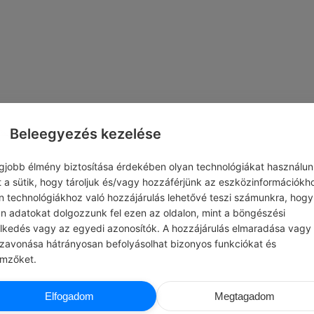
Beleegyezés kezelése
egjobb élmény biztosítása érdekében olyan technológiákat használun
t a sütik, hogy tároljuk és/vagy hozzáférjünk az eszközinformációkh
n technológiákhoz való hozzájárulás lehetővé teszi számunkra, hogy
an adatokat dolgozzunk fel ezen az oldalon, mint a böngészési
elkedés vagy az egyedi azonosítók. A hozzájárulás elmaradása vagy
szavonása hátrányosan befolyásolhat bizonyos funkciókat és
emzőket.
CHATGPT
CHATG
Elfogadom
Megtagadom
T NAPI JÓCSELEKEDET
#ILLEMSZABÁLYOK
eg egy ismerősöd törött tárgyát,
Ne hagyd bekapcsolva a tévét, ha ne