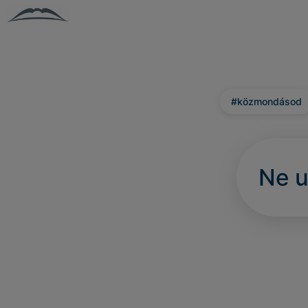
#közmondásod
Ne u