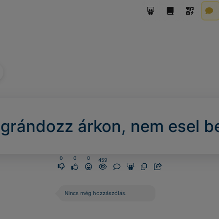
grándozz árkon, nem esel be
0
0
0
459
Nincs még hozzászólás.