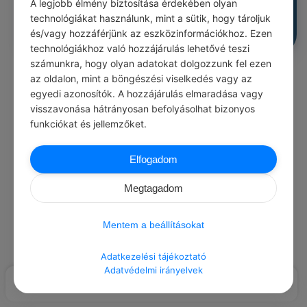
A legjobb élmény biztosítása érdekében olyan
Siet loholva élni, s érezni is siet.
technológiákat használunk, mint a sütik, hogy tároljuk
1
0
0
486
és/vagy hozzáférjünk az eszközinformációkhoz. Ezen
technológiákhoz való hozzájárulás lehetővé teszi
számunkra, hogy olyan adatokat dolgozzunk fel ezen
az oldalon, mint a böngészési viselkedés vagy az
Load More Posts
egyedi azonosítók. A hozzájárulás elmaradása vagy
visszavonása hátrányosan befolyásolhat bizonyos
funkciókat és jellemzőket.
Elfogadom
Megtagadom
Mentem a beállításokat
Adatkezelési tájékoztató
Adatvédelmi irányelvek