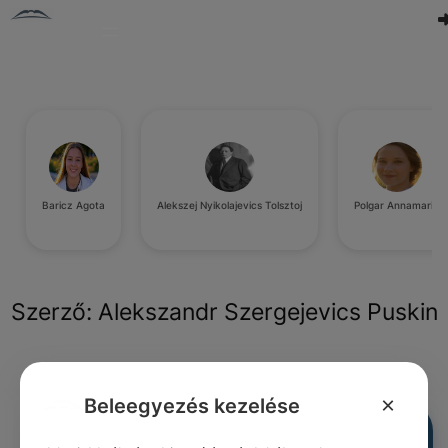
Baricz Agota
Alekszej Nyikolajevics Tolsztoj
Polgar Annamaria
Szerző:
Alekszandr Szergejevics Puskin
Bejelentkezés szükséges.
×
Beleegyezés kezelése
Alekszandr Szergejevics Puskin
#idézetek élet