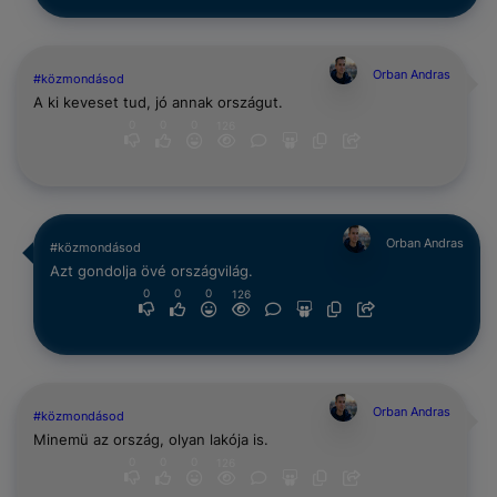
Orban Andras
#közmondásod
A ki keveset tud, jó annak országut.
0
0
0
126
Orban Andras
#közmondásod
Azt gondolja övé országvilág.
0
0
0
126
Orban Andras
#közmondásod
Minemü az ország, olyan lakója is.
0
0
0
126