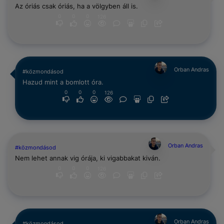
Az óriás csak óriás, ha a völgyben áll is.
0
0
0
126
Orban Andras
#közmondásod
Hazud mint a bomlott óra.
0
0
0
126
Orban Andras
#közmondásod
Nem lehet annak vig órája, ki vigabbakat kiván.
0
0
0
126
Orban Andras
#közmondásod