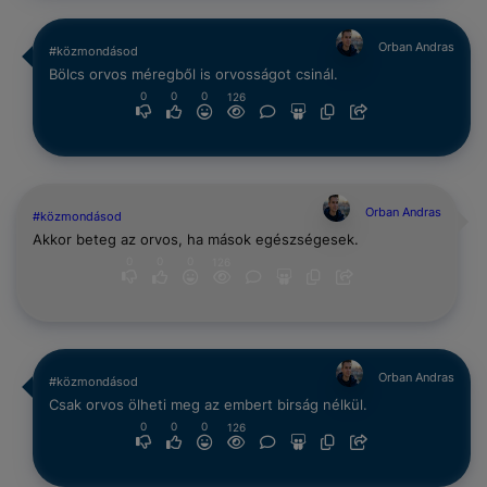
Orban Andras
#közmondásod
Bölcs orvos méregből is orvosságot csinál.
0
0
0
126
Orban Andras
#közmondásod
Akkor beteg az orvos, ha mások egészségesek.
0
0
0
126
Orban Andras
#közmondásod
Csak orvos ölheti meg az embert birság nélkül.
0
0
0
126