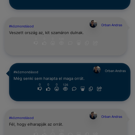
Orban Andras
#közmondásod
Veszett ország az, kit szamáron dulnak.
0
0
0
126
Orban Andras
#közmondásod
Még senki sem harapta el maga orrát.
0
0
0
126
Orban Andras
#közmondásod
Fél, hogy elharapják az orrát.
0
0
0
126