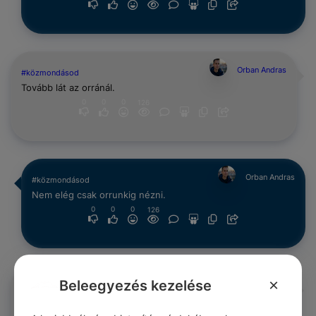
Orban Andras
#közmondásod
Tovább lát az orránál.
0
0
0
126
Orban Andras
#közmondásod
Nem elég csak orrunkig nézni.
0
0
0
126
×
Beleegyezés kezelése
Orban Andras
#közmondásod
Fenhordja az orrát.