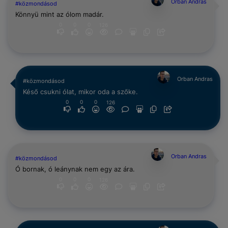
Orban Andras
#közmondásod
Könnyü mint az ólom madár.
0
0
0
126
Orban Andras
#közmondásod
Késő csukni ólat, mikor oda a szőke.
0
0
0
126
Orban Andras
#közmondásod
Ó bornak, ó leánynak nem egy az ára.
0
0
0
126