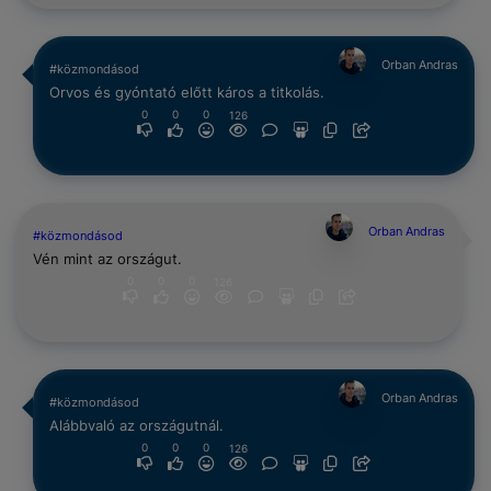
Orban Andras
#közmondásod
Orvos és gyóntató előtt káros a titkolás.
0
0
0
126
Orban Andras
#közmondásod
Vén mint az országut.
0
0
0
126
Orban Andras
#közmondásod
Alábbvaló az országutnál.
0
0
0
126