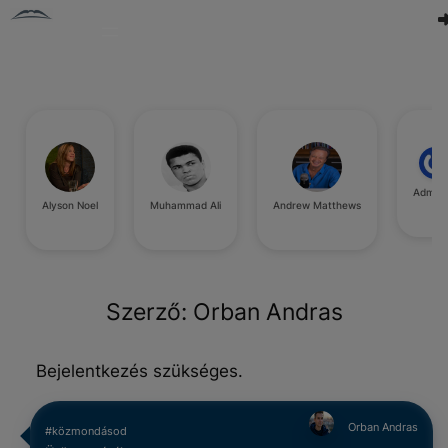
Admin
Alyson Noel
Muhammad Ali
Andrew Matthews
Szerző:
Orban Andras
Bejelentkezés szükséges.
Orban Andras
#közmondásod