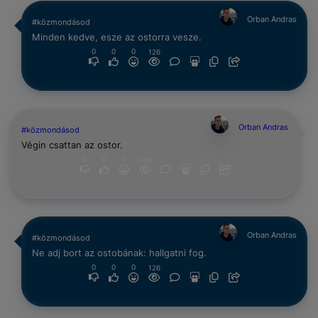
Orban Andras
#közmondásod
Minden kedve, esze az ostorra vesze.
0
0
0
126
Orban Andras
#közmondásod
Végin csattan az ostor.
0
0
0
126
Orban Andras
#közmondásod
Ne adj bort az ostobának: hallgatni fog.
0
0
0
126