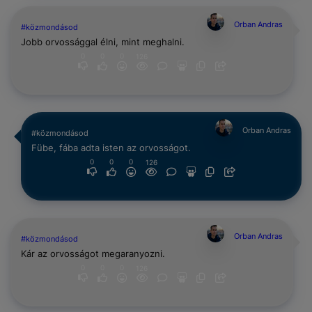
Orban Andras
#közmondásod
Jobb orvossággal élni, mint meghalni.
0
0
0
126
Orban Andras
#közmondásod
Fübe, fába adta isten az orvosságot.
0
0
0
126
Orban Andras
#közmondásod
Kár az orvosságot megaranyozni.
0
0
0
126