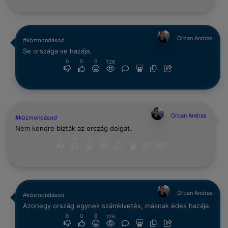
Orban Andras
#közmondásod
Se országa se hazája.
0
0
0
126
Orban Andras
#közmondásod
Nem kendre bizták az ország dolgát.
0
0
0
126
Orban Andras
#közmondásod
Azonegy ország egynek számkivetés, másnak édes hazája.
0
0
0
126