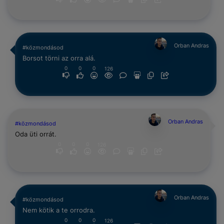
Orban Andras
#közmondásod
Borsot törni az orra alá.
0
0
0
126
Orban Andras
#közmondásod
Oda üti orrát.
0
0
0
126
Orban Andras
#közmondásod
Nem kötik a te orrodra.
0
0
0
126