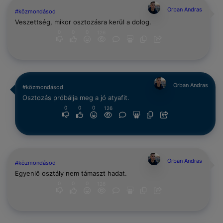
Orban Andras
#közmondásod
Veszettség, mikor osztozásra kerül a dolog.
0
0
0
126
Orban Andras
#közmondásod
Osztozás próbálja meg a jó atyafit.
0
0
0
126
Orban Andras
#közmondásod
Egyenlő osztály nem támaszt hadat.
0
0
0
126