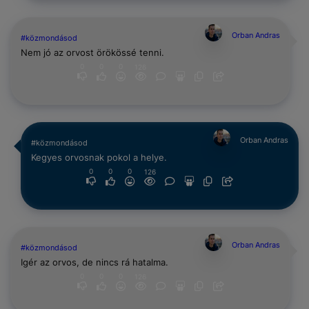
Orban Andras
#közmondásod
Nem jó az orvost örökössé tenni.
0
0
0
126
Orban Andras
#közmondásod
Kegyes orvosnak pokol a helye.
0
0
0
126
Orban Andras
#közmondásod
Igér az orvos, de nincs rá hatalma.
0
0
0
126