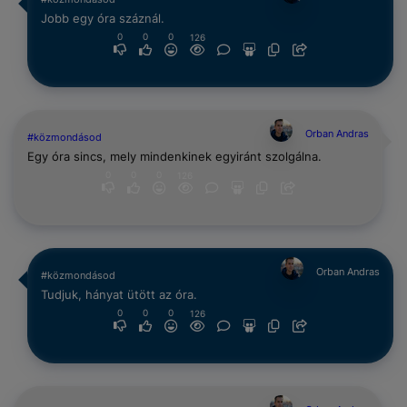
Jobb egy óra száznál.
0
0
0
126
Orban Andras
#közmondásod
Egy óra sincs, mely mindenkinek egyiránt szolgálna.
0
0
0
126
Orban Andras
#közmondásod
Tudjuk, hányat ütött az óra.
0
0
0
126