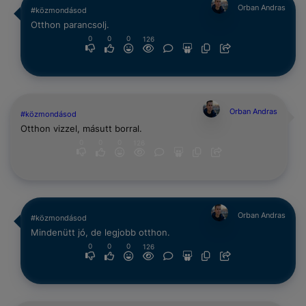
Orban Andras
#közmondásod
Otthon parancsolj.
0
0
0
126
Orban Andras
#közmondásod
Otthon vizzel, másutt borral.
0
0
0
126
Orban Andras
#közmondásod
Mindenütt jó, de legjobb otthon.
0
0
0
126