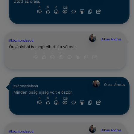
Ütött az órája.
0
0
0
126
Orban Andras
#közmondásod
Órajárásból is megitélhetni a várost.
0
0
0
126
Orban Andras
#közmondásod
Minden óság ujság volt először.
0
0
0
126
Orban Andras
#közmondásod