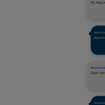
No még e
#közmo
Egyszer
#közmond
Egyik tiz
#közmo