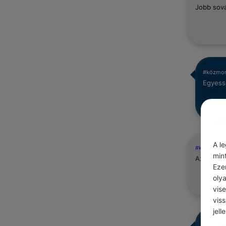
Jobb sov
#közmo
Egyessé
A l
#közmond
min
Az egyes 
Eze
oly
vis
vis
jell
#közmo