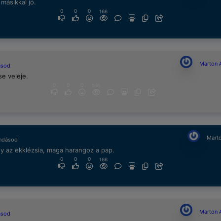
 másikkal jó.
0
0
0
166
Marton 
ásod
se veleje.
0
0
0
166
Marto
ndásod
y az ekklézsia, maga harangoz a pap.
0
0
0
166
Marton 
ásod