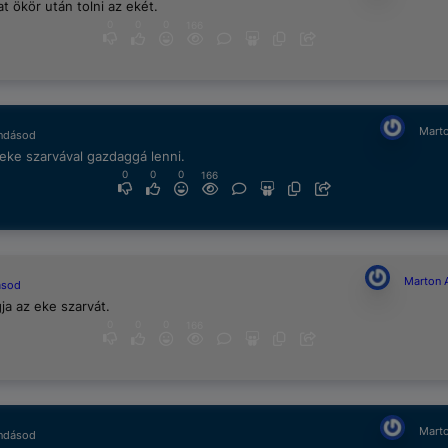
t ökör után tolni az ekét.
0
0
0
166
Marto
ndásod
eke szarvával gazdaggá lenni.
0
0
0
166
Marton 
ásod
gja az eke szarvát.
0
0
0
166
Marto
ndásod