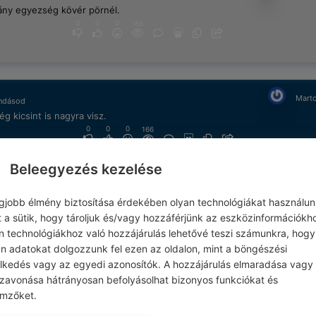
ány egyezség kövér pörnél.
0
0
0
166
Marto
ndásod
g kicsint is nagyra visz.
0
0
0
166
Beleegyezés kezelése
egjobb élmény biztosítása érdekében olyan technológiákat használun
Marton 
ásod
t a sütik, hogy tároljuk és/vagy hozzáférjünk az eszközinformációkh
élet nem lehet bu nélkül.
n technológiákhoz való hozzájárulás lehetővé teszi számunkra, hogy
0
0
0
166
an adatokat dolgozzunk fel ezen az oldalon, mint a böngészési
elkedés vagy az egyedi azonosítók. A hozzájárulás elmaradása vagy
szavonása hátrányosan befolyásolhat bizonyos funkciókat és
emzőket.
Marto
ndásod