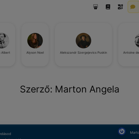
 Albert
Alyson Noel
Alekszandr Szergejevics Puskin
Antoine d
Szerző:
Marton Angela
Marto
ndásod