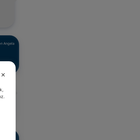
n Angela
×
k,
Angela
oz.
n Angela