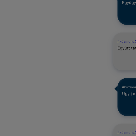
Együgyü
#közmond
Együtt te
#közmo
Ugy jár
#közmond