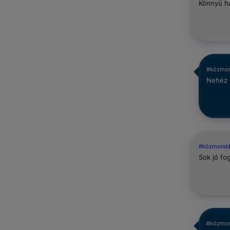
Könnyü ha
#közmo
Nehéz 
#közmond
Sok jó fo
#közmo