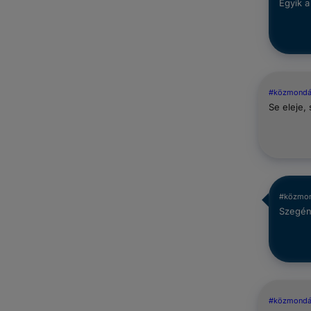
Egyik a
#közmond
Se eleje, 
#közmo
Szegén
#közmond