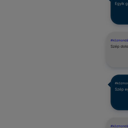
Egyik g
#közmond
Szép dolo
#közmo
Szép e
#közmond