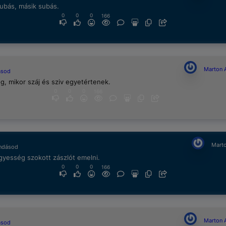
ubás, másik subás.
0
0
0
166
Marton 
ásod
g, mikor száj és sziv egyetértenek.
0
0
0
166
Marto
ndásod
gyesség szokott zászlót emelni.
0
0
0
166
Marton 
ásod