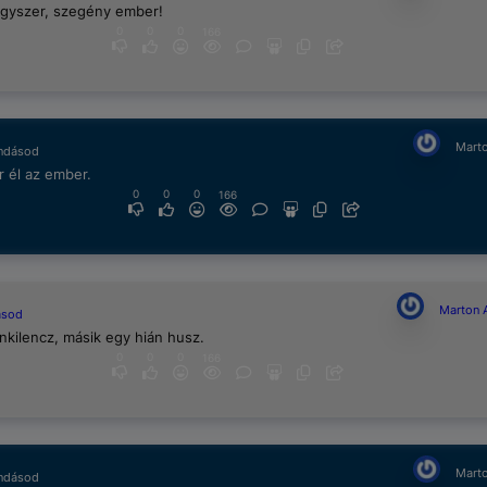
gyszer, szegény ember!
0
0
0
166
Marto
ndásod
 él az ember.
0
0
0
166
Marton 
ásod
enkilencz, másik egy hián husz.
0
0
0
166
Marto
ndásod