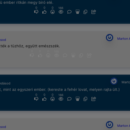
 ember ritkán megy biró elé.
0
0
0
166
Marton 
ásod
tték a tüzhöz, együtt emészszék.
0
0
0
166
Marto
ndásod
t, mint az egyszeri ember. (kereste a fehér lovat, melyen rajta ült.)
0
0
0
166
Marton 
ásod