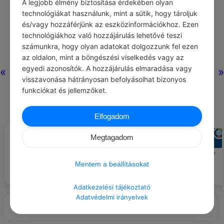
A legjobb élmény biztosítása érdekében olyan
technológiákat használunk, mint a sütik, hogy tároljuk
és/vagy hozzáférjünk az eszközinformációkhoz. Ezen
Nincs még
technológiákhoz való hozzájárulás lehetővé teszi
hozzászólás.
számunkra, hogy olyan adatokat dolgozzunk fel ezen
az oldalon, mint a böngészési viselkedés vagy az
egyedi azonosítók. A hozzájárulás elmaradása vagy
«
»
visszavonása hátrányosan befolyásolhat bizonyos
funkciókat és jellemzőket.
Elfogadom
CHATGPT
CHATGPT
#LÉGY HÁLÁS …
#AJÁNLOTT NAPI
Megtagadom
JÓCSELEKEDET
A csendért egy zajos nap után.
Ajándékozz egy gyereknek egy
képregényt, hogy kedvet kapjon
az olvasáshoz.
Mentem a beállításokat
Adatkezelési tájékoztató
Adatvédelmi irányelvek