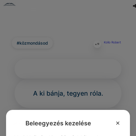
#közmondásod
Kollo Robert
A ki bánja, tegyen róla.
×
Beleegyezés kezelése
0
0
0
354