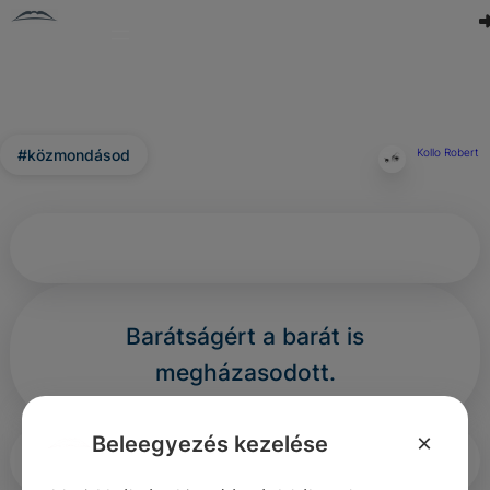
#közmondásod
Kollo Robert
Barátságért a barát is
megházasodott.
×
Beleegyezés kezelése