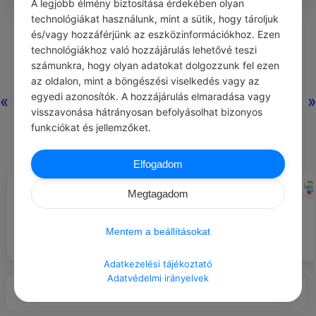
A legjobb élmény biztosítása érdekében olyan
0
0
0
283
technológiákat használunk, mint a sütik, hogy tároljuk
és/vagy hozzáférjünk az eszközinformációkhoz. Ezen
technológiákhoz való hozzájárulás lehetővé teszi
Nincs még hozzászólás.
számunkra, hogy olyan adatokat dolgozzunk fel ezen
az oldalon, mint a böngészési viselkedés vagy az
egyedi azonosítók. A hozzájárulás elmaradása vagy
«
»
visszavonása hátrányosan befolyásolhat bizonyos
funkciókat és jellemzőket.
Elfogadom
CHATGPT
CHATGPT
#NAPI TIPP
#ILLEMSZABÁLYOK
Megtagadom
Tanulj meg meditációs
Mindig zárd le az e-mailjeidet
gyakorlatokat az internet
köszönettel.
segítségével, hogy jobban
Mentem a beállításokat
kezelhesd a stresszt.
Adatkezelési tájékoztató
Adatvédelmi irányelvek