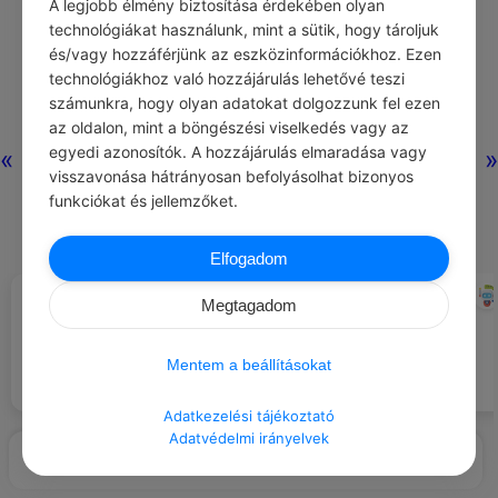
A legjobb élmény biztosítása érdekében olyan
technológiákat használunk, mint a sütik, hogy tároljuk
és/vagy hozzáférjünk az eszközinformációkhoz. Ezen
technológiákhoz való hozzájárulás lehetővé teszi
számunkra, hogy olyan adatokat dolgozzunk fel ezen
az oldalon, mint a böngészési viselkedés vagy az
egyedi azonosítók. A hozzájárulás elmaradása vagy
«
»
visszavonása hátrányosan befolyásolhat bizonyos
funkciókat és jellemzőket.
Elfogadom
CHATGPT
CHATGPT
#EZT BESZÉLIK…
#JÓ TUDNI
Megtagadom
A kapcsolatok felszínesek lettek,
Jogod van munkát vállalni, és a
mert senki sem akar igazán közel
munkádért tisztességes bért
engedni másokat.
kapni.
Mentem a beállításokat
Adatkezelési tájékoztató
Adatvédelmi irányelvek