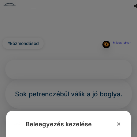
#közmondásod
Miklos Istvan
Sok petrenczébül válik a jó boglya.
×
Beleegyezés kezelése
0
0
0
353