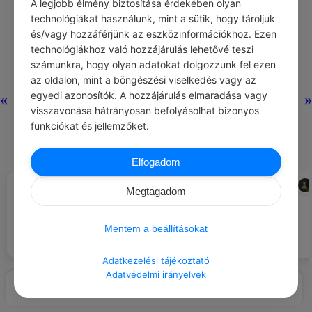
A legjobb élmény biztosítása érdekében olyan
technológiákat használunk, mint a sütik, hogy tároljuk
és/vagy hozzáférjünk az eszközinformációkhoz. Ezen
Nincs még hozzászólás.
technológiákhoz való hozzájárulás lehetővé teszi
számunkra, hogy olyan adatokat dolgozzunk fel ezen
az oldalon, mint a böngészési viselkedés vagy az
egyedi azonosítók. A hozzájárulás elmaradása vagy
«
»
visszavonása hátrányosan befolyásolhat bizonyos
funkciókat és jellemzőket.
Elfogadom
NORA ROBERTS
FRANCOIS DE LA ROCHEFOUCAULD
#IDÉZETEK FÉRFIAK
#IDÉZETEK MEGBOCSÁTÁS
Megtagadom
Ha egy nő fényt hoz egy férfi
A hibák majdnem mindig
életébe, a férfi ellenben lehúzza a
könnyebben megbocsáthatóak,
rolót, akkor ne csodálkozzon, ha
mint a módszerek, melyekkel
Mentem a beállításokat
egy másik férfi fog napozni
takargatni próbálják őket.
helyette.
Adatkezelési tájékoztató
Adatvédelmi irányelvek