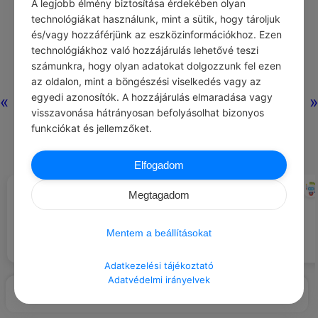
A legjobb élmény biztosítása érdekében olyan
technológiákat használunk, mint a sütik, hogy tároljuk
és/vagy hozzáférjünk az eszközinformációkhoz. Ezen
technológiákhoz való hozzájárulás lehetővé teszi
számunkra, hogy olyan adatokat dolgozzunk fel ezen
az oldalon, mint a böngészési viselkedés vagy az
egyedi azonosítók. A hozzájárulás elmaradása vagy
«
»
visszavonása hátrányosan befolyásolhat bizonyos
funkciókat és jellemzőket.
Elfogadom
KONFUCIUSZ
CHATGPT
#IDÉZETEK TUDÁS
#LÉGY HÁLÁS …
Megtagadom
A csillogó hóért, amely
Az a bölcs, aki tudja, mit tud, és
varázslatos téli tájat teremt.
tudja, mit nem akar.
Mentem a beállításokat
Adatkezelési tájékoztató
Adatvédelmi irányelvek