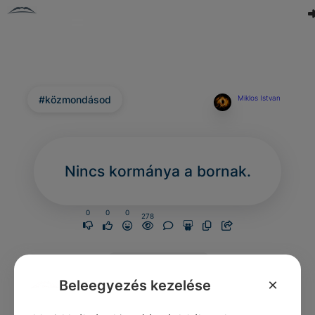
#közmondásod
Miklos Istvan
Nincs kormánya a bornak.
0
0
0
278
Nincs még
hozzászólás.
×
Beleegyezés kezelése