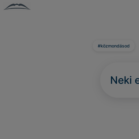
#közmondásod
Neki 