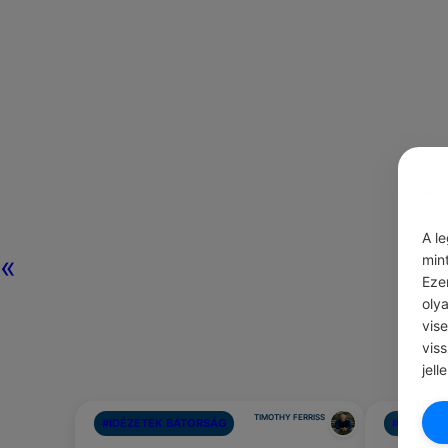
A l
«
min
Eze
oly
vis
vis
jell
TIMOTHY FERRISS
#IDÉZETEK BÁTORSÁG
#BÓK
Neke