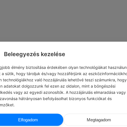
Beleegyezés kezelése
egjobb élmény biztosítása érdekében olyan technológiákat használun
t a sütik, hogy tároljuk és/vagy hozzáférjünk az eszközinformációkh
n technológiákhoz való hozzájárulás lehetővé teszi számunkra, hogy
an adatokat dolgozzunk fel ezen az oldalon, mint a böngészési
elkedés vagy az egyedi azonosítók. A hozzájárulás elmaradása vagy
szavonása hátrányosan befolyásolhat bizonyos funkciókat és
emzőket.
ADMIN
CHATG
Elfogadom
Megtagadom
#NAPI TIPP
d vannak a legjobb ötleteid.
Tanulj meg néhány gyors javítási technik