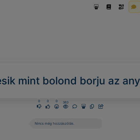
esik mint bolond borju az any
0
0
0
363
Nincs még hozzászólás.