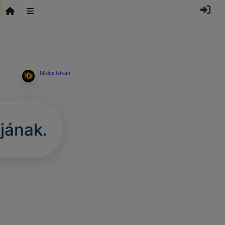
Miklos Istvan
jának.