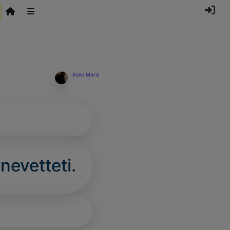
Kollo Maria
evetteti.