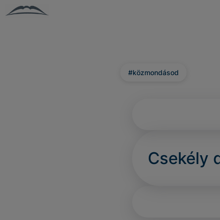
#közmondásod
Csekély 