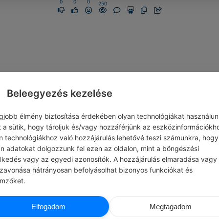
0
0
0
250
Beleegyezés kezelése
egjobb élmény biztosítása érdekében olyan technológiákat használun
t a sütik, hogy tároljuk és/vagy hozzáférjünk az eszközinformációkh
n technológiákhoz való hozzájárulás lehetővé teszi számunkra, hogy
an adatokat dolgozzunk fel ezen az oldalon, mint a böngészési
elkedés vagy az egyedi azonosítók. A hozzájárulás elmaradása vagy
szavonása hátrányosan befolyásolhat bizonyos funkciókat és
emzőket.
JOHANN WOLFGANG VON GOETHE
MARTIN LUTH
Elfogadom
Megtagadom
K EMBEREK
#IDÉZETEK BIZALOM