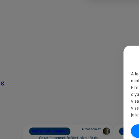
A l
«
min
Eze
oly
vis
vis
jell
PÜTHAGORASZ
#IDÉZETEK EMBEREK
#IDÉZETE
Sokat fecsegnek felőled, hízelgőt és