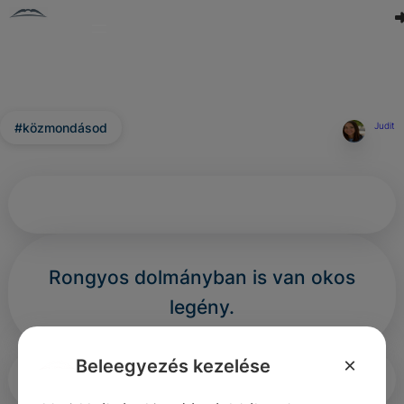
#közmondásod
Judit
Rongyos dolmányban is van okos
legény.
×
Beleegyezés kezelése