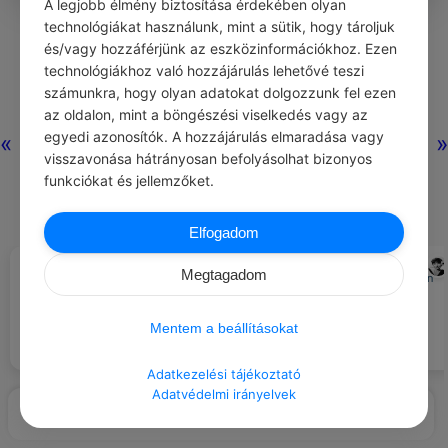
A legjobb élmény biztosítása érdekében olyan
0
0
0
287
technológiákat használunk, mint a sütik, hogy tároljuk
és/vagy hozzáférjünk az eszközinformációkhoz. Ezen
technológiákhoz való hozzájárulás lehetővé teszi
Nincs még hozzászólás.
számunkra, hogy olyan adatokat dolgozzunk fel ezen
az oldalon, mint a böngészési viselkedés vagy az
egyedi azonosítók. A hozzájárulás elmaradása vagy
«
»
visszavonása hátrányosan befolyásolhat bizonyos
funkciókat és jellemzőket.
Elfogadom
CHATGPT
SHIRLEY MACLAINE
#NAPI TIPP
#IDÉZETEK VÉLEMÉNY
Megtagadom
Ha azon kesergek, amit korábban
Készíts összefoglalót a fontos
tettem, vagy attól félek, ami a
megbeszélésekről, hogy
jövőben történhet majd,
mindenki tisztában legyen a
Mentem a beállításokat
mindegyik a jelenben okoz
következő lépésekkel.
szenvedést.
Adatkezelési tájékoztató
Adatvédelmi irányelvek