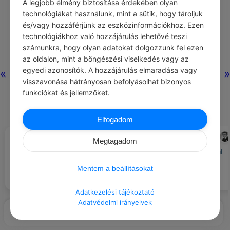
A legjobb élmény biztosítása érdekében olyan
technológiákat használunk, mint a sütik, hogy tároljuk
és/vagy hozzáférjünk az eszközinformációkhoz. Ezen
technológiákhoz való hozzájárulás lehetővé teszi
számunkra, hogy olyan adatokat dolgozzunk fel ezen
az oldalon, mint a böngészési viselkedés vagy az
egyedi azonosítók. A hozzájárulás elmaradása vagy
«
»
visszavonása hátrányosan befolyásolhat bizonyos
funkciókat és jellemzőket.
Elfogadom
CHATGPT
PILINSZKY JÁNOS
#EZT BESZÉLIK…
#IDÉZETEK EMBEREK
Megtagadom
A városi piacok tele vannak
A jó nevelő örök tanuló, s azonnal
élettel, de néha túl zsúfoltak.
fölismeri, ha nálánál különb
Mentem a beállításokat
tanítványra talál.
Adatkezelési tájékoztató
Adatvédelmi irányelvek