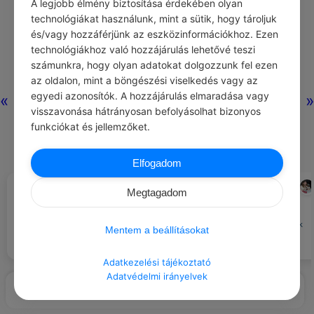
A legjobb élmény biztosítása érdekében olyan
technológiákat használunk, mint a sütik, hogy tároljuk
és/vagy hozzáférjünk az eszközinformációkhoz. Ezen
Nincs még hozzászólás.
technológiákhoz való hozzájárulás lehetővé teszi
számunkra, hogy olyan adatokat dolgozzunk fel ezen
az oldalon, mint a böngészési viselkedés vagy az
egyedi azonosítók. A hozzájárulás elmaradása vagy
«
»
visszavonása hátrányosan befolyásolhat bizonyos
funkciókat és jellemzőket.
Elfogadom
CHATGPT
STEPHENIE MEYER
#JÓ TUDNI
#IDÉZETEK GONDOLAT
Megtagadom
Ha sikerülne palackoznunk a
Nem kényszeríthetnek arra, hogy
balszerencsédet, valóságos
részt vegyél munkahelyi
tömegpusztító fegyverre tennénk
találkozókon a munkaidődön
Mentem a beállításokat
szert!
kívül.
Adatkezelési tájékoztató
Adatvédelmi irányelvek