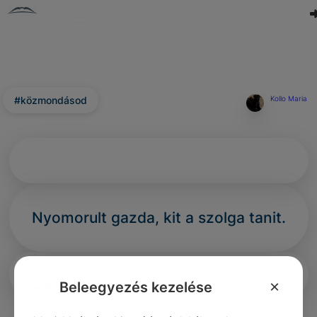
#közmondásod
Kollo Maria
Nyomorult gazda, kit a szolga tanit.
×
Beleegyezés kezelése
0
0
0
350