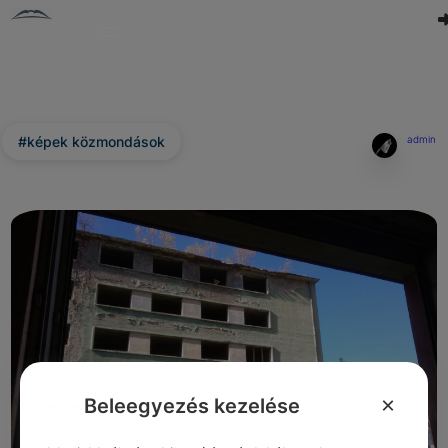
#képek közmondások
admin
×
Beleegyezés kezelése