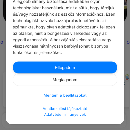
A legjobb élmény biztosítása érdekében olyan
technológiákat használunk, mint a sütik, hogy tároljuk
és/vagy hozzáférjünk az eszközinformációkhoz. Ezen
technológiákhoz való hozzájárulás lehetővé teszi
számunkra, hogy olyan adatokat dolgozzunk fel ezen
0
0
0
330
az oldalon, mint a böngészési viselkedés vagy az
egyedi azonosítók. A hozzájárulás elmaradása vagy
«
»
visszavonása hátrányosan befolyásolhat bizonyos
Nincs még hozzászólás.
funkciókat és jellemzőket.
Elfogadom
CHATGPT
CHATGPT
#AJÁNLOTT NAPI
#EZT BESZÉLIK…
Megtagadom
JÓCSELEKEDET
Sétálj el egy árvaházhoz, és
Régen a családi vacsora alapvető
adományozz régi játékokat.
volt, ma ritka.
Mentem a beállításokat
Adatkezelési tájékoztató
Adatvédelmi irányelvek