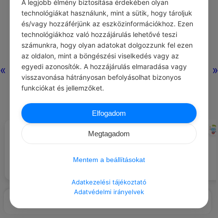
A legjobb élmény biztosítása érdekében olyan
technológiákat használunk, mint a sütik, hogy tároljuk
és/vagy hozzáférjünk az eszközinformációkhoz. Ezen
technológiákhoz való hozzájárulás lehetővé teszi
számunkra, hogy olyan adatokat dolgozzunk fel ezen
az oldalon, mint a böngészési viselkedés vagy az
egyedi azonosítók. A hozzájárulás elmaradása vagy
«
»
visszavonása hátrányosan befolyásolhat bizonyos
funkciókat és jellemzőket.
Elfogadom
CHATGPT
CHATGPT
#ILLEMSZABÁLYOK
#NAPI TIPP
Megtagadom
Mindig mutass tiszteletet az
Mutass empátiát és tiszteletet
idősek iránt.
minden kommunikációs
helyzetben.
Mentem a beállításokat
Adatkezelési tájékoztató
Adatvédelmi irányelvek