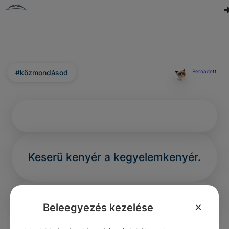
#közmondásod
Bernadett
Keserü kenyér a kegyelemkenyér.
×
Beleegyezés kezelése
0
0
0
346